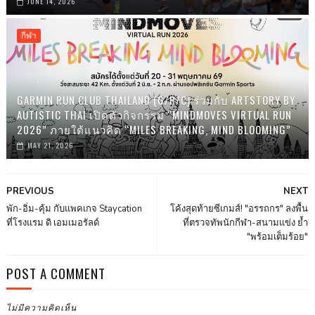
JUNE 14, 2026
กีฬา
GARMIN RUN CLUB THAILAND (G/R/C) ร่วมกับ ARTSTORY BY
AUTISTIC THAI เปิดตัวกิจกรรม “MINDMOVES VIRTUAL RUN
2026” ภายใต้แนวคิด “MILES BREAKING, MIND BLOOMING”
MAY 21, 2026
PREVIOUS
NEXT
พัก-อิ่ม-คุ้ม กับแพคเกจ Staycation
โค้งสุดท้ายซีเกมส์! "อรรถกร" ลงพื้น
ที่โรงแรม ดิ เอมเมอรัลด์
ที่ตรวจทัพนักกีฬา-สนามแข่ง ย้ำ
"พร้อมเต็มร้อย"
POST A COMMENT
ไม่มีความคิดเห็น