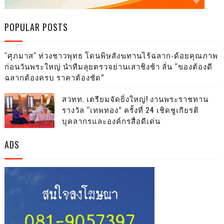
POPULAR POSTS
"ศุภมาส" ห่วงชาวพุทธ โดนพิษสังฆทานไร้ฉลาก-ด้อยคุณภาพ
ก่อนวันพระใหญ่ นำทีมลุยตรวจย่านเสาชิงช้า ลั่น “ของต้องดี
ฉลากต้องครบ ราคาต้องชัด”
สวทท. เตรียมจัดยิ่งใหญ่! งานพระราชทาน
รางวัล “เทพทอง” ครั้งที่ 24 เชิดชูเกียรติ
บุคลากรและองค์กรสื่อดีเด่น
ADS