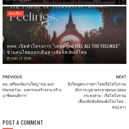
ท่องเที่ยว
ททท. เปิดตัวโครงการ “เสน่ห์ไทย FEEL ALL THE FEELINGS”
ชวนคนไทยออกเดินทางสัมผัสเสน่ห์ไทย
JUNE 22, 2026
PREVIOUS
NEXT
พม. เตรียมจัดงานใหญ่ "Job and
ยิ่งใหญ่ตระการตา ไหลเรือไฟโบราณ
Market Fair : มหกรรมสร้างงาน สร้าง
สักการะบูชาพระธาตุพนม ปล่อย
อาชีพคนพิการ”
กระทงสาย - เรือไฟโบราณ
เชื่อมสัมพันธ์สองฝั่งโขง ไทย -
สปป.ลาว
POST A COMMENT