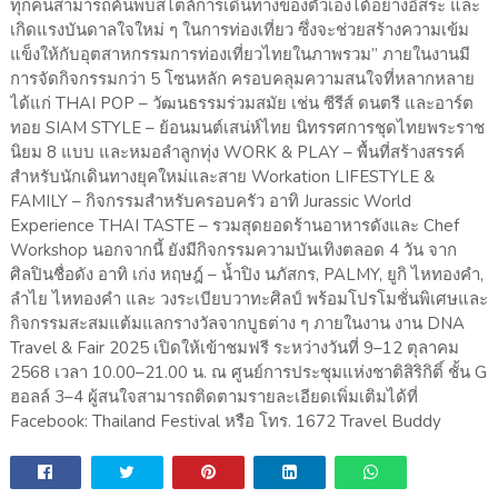
ทุกคนสามารถค้นพบสไตล์การเดินทางของตัวเองได้อย่างอิสระ และ
เกิดแรงบันดาลใจใหม่ ๆ ในการท่องเที่ยว ซึ่งจะช่วยสร้างความเข้ม
แข็งให้กับอุตสาหกรรมการท่องเที่ยวไทยในภาพรวม” ภายในงานมี
การจัดกิจกรรมกว่า 5 โซนหลัก ครอบคลุมความสนใจที่หลากหลาย
ได้แก่ THAI POP – วัฒนธรรมร่วมสมัย เช่น ซีรีส์ ดนตรี และอาร์ต
ทอย SIAM STYLE – ย้อนมนต์เสน่ห์ไทย นิทรรศการชุดไทยพระราช
นิยม 8 แบบ และหมอลำลูกทุ่ง WORK & PLAY – พื้นที่สร้างสรรค์
สำหรับนักเดินทางยุคใหม่และสาย Workation LIFESTYLE &
FAMILY – กิจกรรมสำหรับครอบครัว อาทิ Jurassic World
Experience THAI TASTE – รวมสุดยอดร้านอาหารดังและ Chef
Workshop นอกจากนี้ ยังมีกิจกรรมความบันเทิงตลอด 4 วัน จาก
ศิลปินชื่อดัง อาทิ เก่ง หฤษฎ์ – น้ำปิง นภัสกร, PALMY, ยูกิ ไหทองคำ,
ลำไย ไหทองคำ และ วงระเบียบวาทะศิลป์ พร้อมโปรโมชั่นพิเศษและ
กิจกรรมสะสมแต้มแลกรางวัลจากบูธต่าง ๆ ภายในงาน งาน DNA
Travel & Fair 2025 เปิดให้เข้าชมฟรี ระหว่างวันที่ 9–12 ตุลาคม
2568 เวลา 10.00–21.00 น. ณ ศูนย์การประชุมแห่งชาติสิริกิติ์ ชั้น G
ฮอลล์ 3–4 ผู้สนใจสามารถติดตามรายละเอียดเพิ่มเติมได้ที่
Facebook: Thailand Festival หรือ โทร. 1672 Travel Buddy