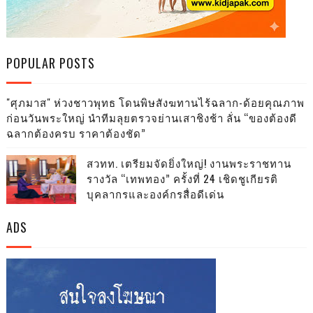
POPULAR POSTS
"ศุภมาส" ห่วงชาวพุทธ โดนพิษสังฆทานไร้ฉลาก-ด้อยคุณภาพ
ก่อนวันพระใหญ่ นำทีมลุยตรวจย่านเสาชิงช้า ลั่น “ของต้องดี
ฉลากต้องครบ ราคาต้องชัด”
สวทท. เตรียมจัดยิ่งใหญ่! งานพระราชทาน
รางวัล “เทพทอง” ครั้งที่ 24 เชิดชูเกียรติ
บุคลากรและองค์กรสื่อดีเด่น
ADS