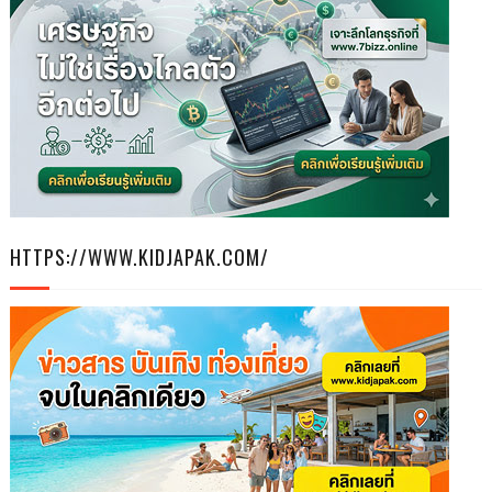
HTTPS://WWW.KIDJAPAK.COM/