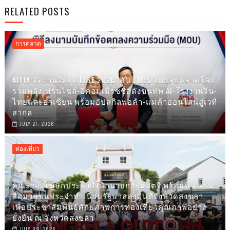
RELATED POSTS
การตลาด
AITIA จัดงานใหญ่ ‘TESE 2026’ ดัน SMES ไทยลุยตลาดโลก
รวมพลังเฟรนไชส์-อีคอมเมิร์ซชื่อดังขนทัพ AI-โรงงานจีน-
ไทยและอาเซียน พร้อมอัปสกิลพ่อค้า-แม่ค้าออนไลน์สู่เวที
สากล
JULY 27, 2026
ท่องเที่ยว
คณะรองโฆษกประจำสำนักนายกรัฐมนตรี พร้อมด้วยคณะ
สื่อมวลชนประจำทำเนียบรัฐบาลลงพื้นที่จังหวัดสงขลา
เพื่อประชาสัมพันธ์ศักยภาพการท่องเที่ยวคุณภาพอย่าง
ยั่งยืน ณ จังหวัดสงขลา
JULY 09, 2026