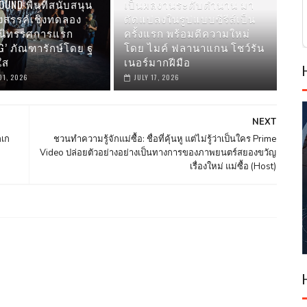
UND พื้นที่สนับสนุน
เป็นผลงานระดับตำนาน มา
งสรรค์เชิงทดลอง
ดัดแปลงในรูปแบบซีรีส์เป็น
มนิทรรศการแรก
ครั้งแรก พร้อมตีความใหม่
G’ ภัณฑารักษ์โดย ฐ
โดย ไมค์ ฟลานาแกน โชว์รัน
ใส
เนอร์มากฝีมือ
01, 2026
JULY 17, 2026
NEXT
กเก
ชวนทำความรู้จักแม่ซื้อ: ชื่อที่คุ้นหู แต่ไม่รู้ว่าเป็นใคร Prime
Video ปล่อยตัวอย่างอย่างเป็นทางการของภาพยนตร์สยองขวัญ
เรื่องใหม่ แม่ซื้อ (Host)