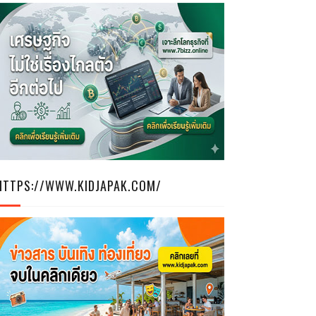
HTTPS://WWW.KIDJAPAK.COM/