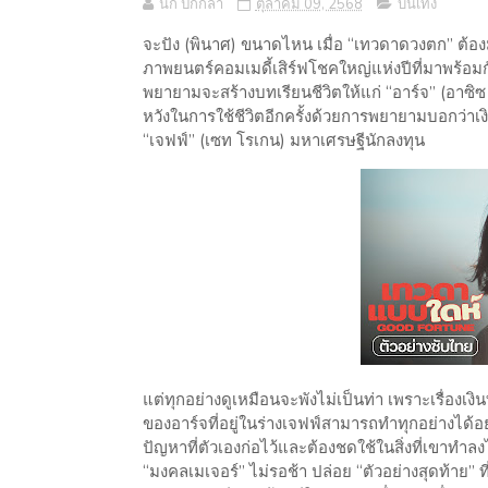
นก ปีกกล้า
ตุลาคม 09, 2568
บันเทิง
จะปัง (พินาศ) ขนาดไหน เมื่อ “เทวดาดวงตก” ต
ภาพยนตร์คอมเมดี้เสิร์ฟโชคใหญ่แห่งปีที่มาพร้อมกับเ
พยายามจะสร้างบทเรียนชีวิตให้แก่ “อาร์จ” (อาซิ
หวังในการใช้ชีวิตอีกครั้งด้วยการพยายามบอกว่าเง
“เจฟฟ์” (เซท โรเกน) มหาเศรษฐีนักลงทุน
แต่ทุกอย่างดูเหมือนจะพังไม่เป็นท่า เพราะเรื่องเง
ของอาร์จที่อยู่ในร่างเจฟฟ์สามารถทำทุกอย่างได้
ปัญหาที่ตัวเองก่อไว้และต้องชดใช้ในสิ่งที่เขาทำ
“มงคลเมเจอร์” ไม่รอช้า ปล่อย “ตัวอย่างสุดท้าย