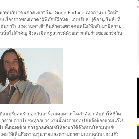
้องมาพบกับ “คนดวงแตก” ใน “Good Fortune เทวดาแบบใดห์”
รื่องราวของเทวดาผู้พิทักษ์ฝึกหัด “เกเบรียล” (คีอานู รีฟส์) ที่
ซ อันซารี) แรงงานหาเช้ากินค่ำดวงซวยคนหนึ่งให้กลับมามีความ
ินนั้นไม่สำคัญ จึงละเมิดกฎสวรรค์ด้วยการสลับร่างของอาร์จกับ
ินที่เกเบรียลพร่ำบอกกับอาร์จเสมอมาว่าไม่สำคัญ กลับทำให้ชีวิต
อย่างง่ายดายไปซะทุกอย่าง งานนี้เทวดาเกเบรียลจึงต้องตามแก้ไข
ลงไปทั้งหมดด้วยการถูกลงทัณฑ์ให้ลงมาใช้ชีวิตบนโลกมนุษย์!
” ที่เผยให้เห็นถึงความวุ่นวายและความฮาตามแบบฉบับของแก๊ง