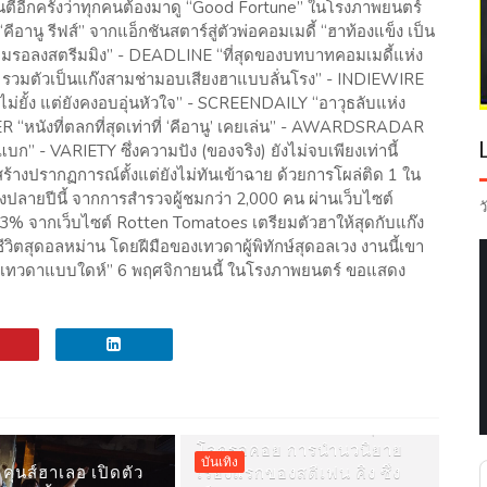
ันตีอีกครั้งว่าทุกคนต้องมาดู “Good Fortune” ในโรงภาพยนตร์
ีอานู รีฟส์” จากแอ็กชันสตาร์สู่ตัวพ่อคอมเมดี้ “ฮาท้องแข็ง เป็น
้ามรอลงสตรีมมิง” - DEADLINE “ที่สุดของบทบาทคอมเมดี้แห่ง
ฟส์’ รวมตัวเป็นแก๊งสามช่ามอบเสียงฮาแบบลั่นโรง” - INDIEWIRE
ม่ยั้ง แต่ยังคงอบอุ่นหัวใจ” - SCREENDAILY “อาวุธลับแห่ง
ังที่ตลกที่สุดเท่าที่ ‘คีอานู’ เคยเล่น” - AWARDSRADAR
แบก” - VARIETY ซึ่งความปัง (ของจริง) ยังไม่จบเพียงเท่านี้
้างปรากฏการณ์ตั้งแต่ยังไม่ทันเข้าฉาย ด้วยการโผล่ติด 1 ใน
งปลายปีนี้ จากการสำรวจผู้ชมกว่า 2,000 คน ผ่านเว็บไซต์
ว
3% จากเว็บไซต์ Rotten Tomatoes เตรียมตัวฮาให้สุดกับแก๊ง
ับชีวิตสุดอลหม่าน โดยฝีมือของเทวดาผู้พิทักษ์สุดอลเวง งานนี้เขา
e เทวดาแบบใดห์” 6 พฤศจิกายนนี้ ในโรงภาพยนตร์ ขอแสดง
PRIME VIDEO เผยภาพแรกของ
CARRIE ซีรีส์ใหม่ที่แฟนๆ ทั่ว
โลกรอคอย การนำนวนิยาย
บันเทิง
คุนส์ฮาเลอ เปิดตัว
เรื่องแรกของสตีเฟน คิง ซึ่ง