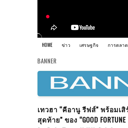
HOME
ข่าว
เศรษฐกิจ
การตลาด
BANNER
เทวฮา “คีอานู รีฟส์” พร้อมเส
สุดท้าย” ของ “GOOD FORTUN