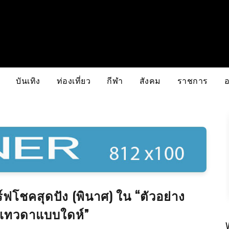
บันเทิง
ท่องเที่ยว
กีฬา
สังคม
ราชการ
ิร์ฟโชคสุดปัง (พินาศ) ใน “ตัวอย่าง
E เทวดาแบบใดห์”