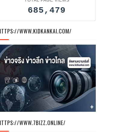
685,479
HTTPS://WWW.KIDKANKAI.COM/
HTTPS://WWW.7BIZZ.ONLINE/