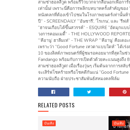
สามช่าฮอลลีวูด พร้อมรีวิวบวกจากสื่อนอกเพื่อการ
เท่านั้น! เพราะนี่คือการพลิกบทบาทครั้งสำคัญของ “ค
หนังตลกที่ต้องเข้าไปชมในโรงภาพยนตร์เท่านั้นห
ปี” - SCREENDAILY “‘อันซารี’, ‘โรเกน’, และ ‘รี
“ฮาจนเกือบได้ขึ้นสวรรค์” - ESQUIRE “อัดมุกแบบไ
วงการคอมเมดี้” - THE HOLLYWOOD REPORTER “หน
“‘คีอานู’ ฮาลืมเท่” - THE WRAP “‘คีอานู’ คือเดอะ
เพราะว่า “Good Fortune เทวดาแบบใดห์” ได้เร่งสร
10 ของลิสต์ภาพยนตร์ที่ผู้ชมรอคอยมากที่สุดในช่ว
Fandango พร้อมกับการเปิดตัวด้วยคะแนนสูงถึง 8
สามช่าฮอลลีวูด! เมื่อเรื่องวุ่นๆ เริ่มต้นจากการสล
จะเสิร์ฟโชคร้ายหรือโชคดีกันแน่ “Good Fortun
ความนับถือ ฝ่ายประชาสัมพันธ์สหมงคลฟิล์ม
RELATED POSTS
บันเทิง
บันเทิง
บางกอก 