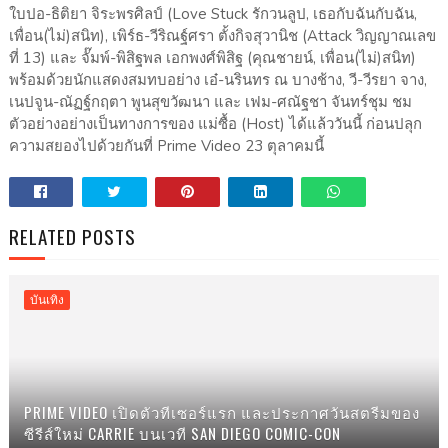
ใบปอ-ธิติยา จิระพรศิลป์ (Love Stuck รักวนลูป, เธอกับฉันกับฉัน,
เพื่อน(ไม่)สนิท), เพิร์ธ-วีริณฐ์ศรา ตั้งกิจสุวานิช (Attack วิญญาณเลข
ที่ 13) และ จั๊มพ์-พิสิฐพล เอกพงศ์พิสิฐ (คุณชายน์, เพื่อน(ไม่)สนิท)
พร้อมด้วยนักแสดงสมทบอย่าง เอ๋-นรินทร ณ บางช้าง, วี-วีรยา จาง,
เนปจูน-ณัฏฐ์กฤตา พูนสุขวัฒนา และ เฟม-ศณัฐชา จันทร์ชุม ชม
ตัวอย่างอย่างเป็นทางการของ แม่ซื้อ (Host) ได้แล้ววันนี้ ก่อนปลุก
ความสยองไปด้วยกันที่ Prime Video 23 ตุลาคมนี้
RELATED POSTS
บันเทิง
PRIME VIDEO เปิดตัวทีเซอร์แรก และประกาศวันสตรีมของ
ซีรีส์ใหม่ CARRIE บนเวที SAN DIEGO COMIC-CON