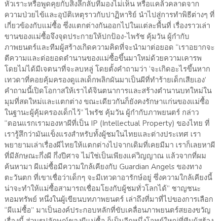
หัวเราะหรือพูดคุยกับสิ่งลึกลับที่มองไม่เห็น หรือแคล้วคลาดจาก
ความป่วยไข้และอุบัติเหตุราวกับปาฏิหาริย์ นำไปสู่การทำพิธีต่างๆ ที่
เกี่ยวข้องกับแม่ซื้อ ซึ่งแตกต่างกันออกไปในแต่ละพื้นที่ เรื่องราวเล่า
ขานของแม่ซื้อจึงจุดประกายให้ปกป้อง-ไพรัช คุ้มวัน ผู้กำกับ
ภาพยนตร์และทีมผู้สร้างเกิดความคิดที่จะนำมาต่อยอด “เราอยากจะ
ตีความและต่อยอดตำนานของแม่ซื้อขึ้นมาใหม่ด้วยความเคารพ
โดยไม่ได้มีเจตนาที่จะลบหลู่ โดยตั้งคำถามว่า ‘จะเกิดอะไรขึ้นหาก
เทวดาที่คอยคุ้มครองดูแลเด็กพลิกผันมาเป็นผีที่ทำร้ายเด็กเสียเอง’
คำถามนี้เปิดโอกาสให้เราได้จินตนาการและสร้างตำนานบทใหม่ใน
มุมที่สดใหม่และแตกต่าง ขณะเดียวกันก็ยังคงรักษาแก่นของแม่ซื้อ
ในฐานะผู้คุ้มครองเด็กไว้” ไพรัช คุ้มวัน ผู้กำกับภาพยนตร์ กล่าว
“ตอนแรกเรามองหาผีที่เป็น IP (Intellectual Property) ของไทย ที่
เรารู้สึกว่ามันแข็งแรงสำหรับทั้งผู้ชมในไทยและต่างประเทศ เรา
พยายามเล่าเรื่องผีไทยให้แตกต่างไปจากเดิมที่เคยมีมา เราก็เลยหาผี
ที่มีลักษณะกึ่งผี กึ่งปีศาจ ไม่ใช่เป็นเพียงแค่วิญญาณ แล้วจากที่ผม
ค้นหามา ผีแม่ซื้อมีความใกล้เคียงกับ Guardian Angels ของทาง
ตะวันตก ที่เขาเชื่อว่าเด็กๆ จะมีเทวดาอารักษ์อยู่ ซึ่งความใกล้เคียงนี้
น่าจะทำให้แม่ซื้อสามารถเชื่อมโยงกับผู้ชมทั่วโลกได้” ชาญชนะ
หอมทรัพย์ หนึ่งในผู้เขียนบทภาพยนตร์ เล่าถึงที่มาที่ไปของการเลือก
“ผีแม่ซื้อ” มาเป็นองค์ประกอบหลักที่ขับเคลื่อนภาพยนตร์สยองขวัญ