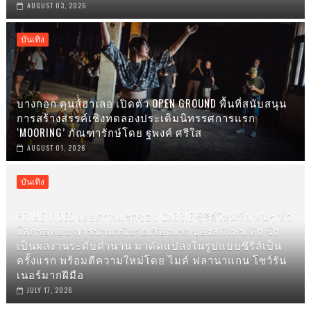
AUGUST 03, 2026
บันเทิง
บางกอก คุนส์ฮาเลอ เปิดตัว OPEN GROUND พื้นที่สนับสนุน
การสร้างสรรค์เชิงทดลองประเดิมนิทรรศการแรก
‘MOORING’ ภัณฑารักษ์โดย ฐพงค์ ศรีใส
AUGUST 01, 2026
บันเทิง
PRIME VIDEO เผยภาพแรกของ CARRIE ซีรีส์ใหม่ที่แฟนๆ ทั่ว
โลกรอคอย การนำนวนิยายเรื่องแรกของสตีเฟน คิง ซึ่ง
เป็นผลงานระดับตำนาน มาดัดแปลงในรูปแบบซีรีส์เป็น
ครั้งแรก พร้อมตีความใหม่โดย ไมค์ ฟลานาแกน โชว์รัน
เนอร์มากฝีมือ
JULY 17, 2026