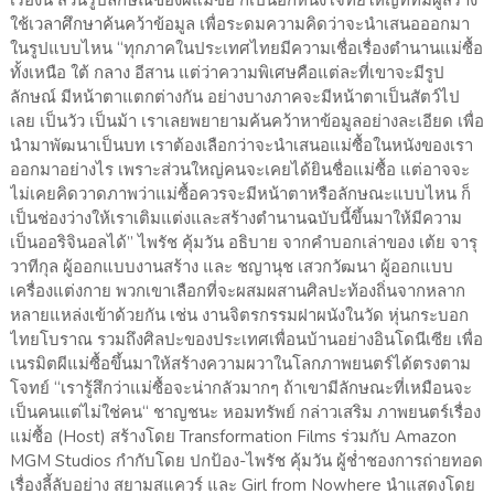
เรื่องนี้ ส่วนรูปลักษณ์ของผีแม่ซื้อ ก็เป็นอีกหนึ่งโจทย์ใหญ่ที่ทีมผู้สร้าง
ใช้เวลาศึกษาค้นคว้าข้อมูล เพื่อระดมความคิดว่าจะนำเสนอออกมา
ในรูปแบบไหน “ทุกภาคในประเทศไทยมีความเชื่อเรื่องตำนานแม่ซื้อ
ทั้งเหนือ ใต้ กลาง อีสาน แต่ว่าความพิเศษคือแต่ละที่เขาจะมีรูป
ลักษณ์ มีหน้าตาแตกต่างกัน อย่างบางภาคจะมีหน้าตาเป็นสัตว์ไป
เลย เป็นวัว เป็นม้า เราเลยพยายามค้นคว้าหาข้อมูลอย่างละเอียด เพื่อ
นำมาพัฒนาเป็นบท เราต้องเลือกว่าจะนำเสนอแม่ซื้อในหนังของเรา
ออกมาอย่างไร เพราะส่วนใหญ่คนจะเคยได้ยินชื่อแม่ซื้อ แต่อาจจะ
ไม่เคยคิดวาดภาพว่าแม่ซื้อควรจะมีหน้าตาหรือลักษณะแบบไหน ก็
เป็นช่องว่างให้เราเติมแต่งและสร้างตำนานฉบับนี้ขึ้นมาให้มีความ
เป็นออริจินอลได้” ไพรัช คุ้มวัน อธิบาย จากคำบอกเล่าของ เต้ย จารุ
วาทีกุล ผู้ออกแบบงานสร้าง และ ชญานุช เสวกวัฒนา ผู้ออกแบบ
เครื่องแต่งกาย พวกเขาเลือกที่จะผสมผสานศิลปะท้องถิ่นจากหลาก
หลายแหล่งเข้าด้วยกัน เช่น งานจิตรกรรมฝาผนังในวัด หุ่นกระบอก
ไทยโบราณ รวมถึงศิลปะของประเทศเพื่อนบ้านอย่างอินโดนีเซีย เพื่อ
เนรมิตผีแม่ซื้อขึ้นมาให้สร้างความผวาในโลกภาพยนตร์ได้ตรงตาม
โจทย์ “เรารู้สึกว่าแม่ซื้อจะน่ากลัวมากๆ ถ้าเขามีลักษณะที่เหมือนจะ
เป็นคนแต่ไม่ใช่คน“ ชาญชนะ หอมทรัพย์ กล่าวเสริม ภาพยนตร์เรื่อง
แม่ซื้อ (Host) สร้างโดย Transformation Films ร่วมกับ Amazon
MGM Studios กำกับโดย ปกป้อง-ไพรัช คุ้มวัน ผู้ช่ำชองการถ่ายทอด
เรื่องลี้ลับอย่าง สยามสแควร์ และ Girl from Nowhere นำแสดงโดย