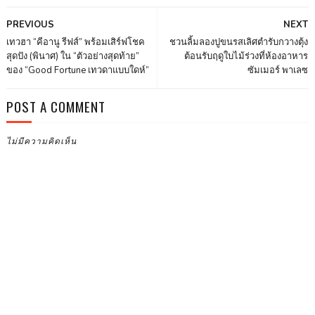
PREVIOUS
NEXT
เทวฮา “คีอานู รีฟส์” พร้อมเสิร์ฟโชค
ชวนลิ้มลองปูขนรสเลิศตำรับกวางตุ้ง
สุดปัง (พินาศ) ใน “ตัวอย่างสุดท้าย”
ต้อนรับฤดูใบไม้ร่วงที่ห้องอาหาร
ของ “Good Fortune เทวดาแบบใดห์”
ซัมเมอร์ พาเลซ
POST A COMMENT
ไม่มีความคิดเห็น