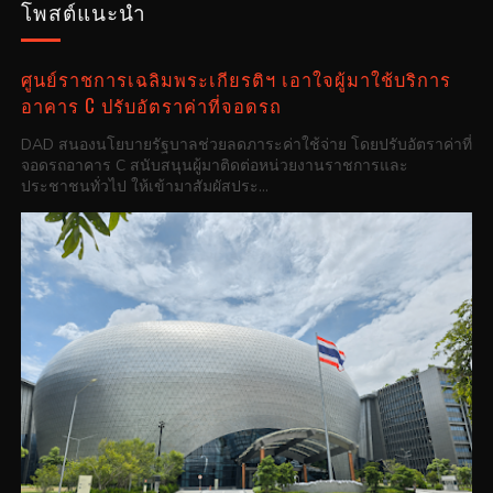
โพสต์แนะนำ
ศูนย์ราชการเฉลิมพระเกียรติฯ เอาใจผู้มาใช้บริการ
อาคาร C ปรับอัตราค่าที่จอดรถ
DAD สนองนโยบายรัฐบาลช่วยลดภาระค่าใช้จ่าย โดยปรับอัตราค่าที่
จอดรถอาคาร C สนับสนุนผู้มาติดต่อหน่วยงานราชการและ
ประชาชนทั่วไป ให้เข้ามาสัมผัสประ...