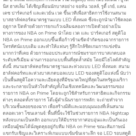
นิส ฮาสเล็ม ได้เชิญเพื่อนนักบาสอย่าง จอห์น วอลล์, รูดี้ เกย์, แคน
เดซ ปาร์คเกอร์ และดเวย์น เวด ขึ้นเวทีเพื่อสาธิตการใช้งานสนาม
บาสฮาล์ฟคอร์ตมาตรฐานแบบ LED ทั้งหมด ซึ่งจะถูกนำมาใช้ตลอด
ฤดูกาล ปิดท้ายด้วยการยกแก้วเฉลิมฉลองการเปิดตัวอย่างเป็น
ทางการของ NBA on Prime นำโดย เวด และ ปาร์คเกอร์ สตูดิโอ
NBA on Prime ออกแบบขึ้นเพื่อก้าวข้ามขีดจำกัดของฉากรายการ
โทรทัศน์แบบเดิม และทำให้แฟนๆ รู้สึกใกล้ชิดเกมการแข่งขัน
มากกว่าที่เคย ด้วยการมอบประสบการณ์ชมรายการบาสเกตบอล
ระดับพรีเมียม ผ่านการออกแบบพื้นที่สุดล้ำสมัย โดยมีไฮไลต์สำคัญ
ดังนี้: สนามฮาล์ฟคอร์ทมาตรฐานและห่วงแบบ LED ทั้งหมด: สนาม
ฮาล์ฟคอร์ทและห่วงบาสเกตบอลแบบ LED ของสตูดิโอแห่งนี้ นับว่า
เป็นพื้นสตูดิโอความละเอียดสูงที่มีขนาดใหญ่ที่สุดในสหรัฐอเมริกา
และจะกลายเป็นหัวใจสำคัญทั้งในเชิงเทคนิคและวัฒนธรรมของ
รายการ NBA on Prime โดยจะถูกใช้สำหรับการสาธิตและกิจกรรม
ต่างๆ ตลอดทั้งรายการ โต๊ะผู้ดำเนินรายการหลัก: จะถ่ายทำจาก
บริเวณชั้นลอยของฉาก เพื่อสร้างมิติและมอบมุมมองที่เห็นสนาม
ตลอดเวลา โซนเลานจ์: พื้นที่นี้จะใช้ในช่วงรายการ NBA Nightcap
หลังจบเกมเป็นหลัก ออกแบบให้มีบรรยากาศอบอุ่นและเป็นกันเอง
เหมือนผู้ชมได้นั่งพูดคุยอยู่กับทีม NBA on Prime ขณะสัมภาษณ์
แขกรับเชิญและวิเคราะห์เกมแบบเข้มข้นเจาะลึก จอ LED รอบสตูดิ