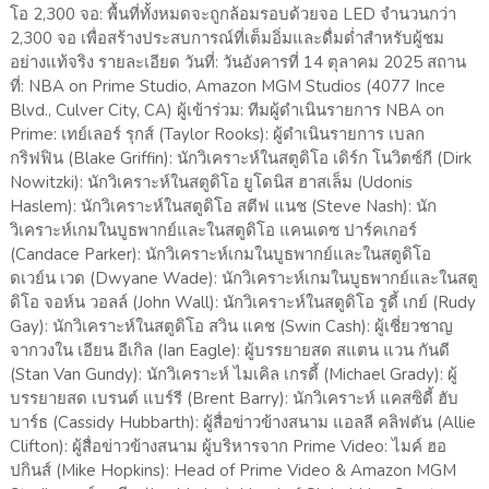
โอ 2,300 จอ: พื้นที่ทั้งหมดจะถูกล้อมรอบด้วยจอ LED จำนวนกว่า
2,300 จอ เพื่อสร้างประสบการณ์ที่เต็มอิ่มและดื่มด่ำสำหรับผู้ชม
อย่างแท้จริง รายละเอียด วันที่: วันอังคารที่ 14 ตุลาคม 2025 สถาน
ที่: NBA on Prime Studio, Amazon MGM Studios (4077 Ince
Blvd., Culver City, CA) ผู้เข้าร่วม: ทีมผู้ดำเนินรายการ NBA on
Prime: เทย์เลอร์ รุกส์ (Taylor Rooks): ผู้ดำเนินรายการ เบลก
กริฟฟิน (Blake Griffin): นักวิเคราะห์ในสตูดิโอ เดิร์ก โนวิตซ์กี (Dirk
Nowitzki): นักวิเคราะห์ในสตูดิโอ ยูโดนิส ฮาสเล็ม (Udonis
Haslem): นักวิเคราะห์ในสตูดิโอ สตีฟ แนช (Steve Nash): นัก
วิเคราะห์เกมในบูธพากย์และในสตูดิโอ แคนเดซ ปาร์คเกอร์
(Candace Parker): นักวิเคราะห์เกมในบูธพากย์และในสตูดิโอ
ดเวย์น เวด (Dwyane Wade): นักวิเคราะห์เกมในบูธพากย์และในสตู
ดิโอ จอห์น วอลล์ (John Wall): นักวิเคราะห์ในสตูดิโอ รูดี้ เกย์ (Rudy
Gay): นักวิเคราะห์ในสตูดิโอ สวิน แคช (Swin Cash): ผู้เชี่ยวชาญ
จากวงใน เอียน อีเกิล (Ian Eagle): ผู้บรรยายสด สแตน แวน กันดี
(Stan Van Gundy): นักวิเคราะห์ ไมเคิล เกรดี้ (Michael Grady): ผู้
บรรยายสด เบรนต์ แบร์รี (Brent Barry): นักวิเคราะห์ แคสซิดี้ ฮับ
บาร์ธ (Cassidy Hubbarth): ผู้สื่อข่าวข้างสนาม แอลลี คลิฟตัน (Allie
Clifton): ผู้สื่อข่าวข้างสนาม ผู้บริหารจาก Prime Video: ไมค์ ฮอ
ปกินส์ (Mike Hopkins): Head of Prime Video & Amazon MGM