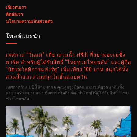
เกี่ยวกับเรา
ติดต่อเรา
นโยบายความเป็นส่วนตัว
โพสต์แนะนำ
เทศกาล “วันแม่” เที่ยวสวนน้ำ ฟรี!!! ที่สยามอะเมซิ่ง
พาร์ค สำหรับผู้ได้รับสิทธิ์ “ไทยช่วยไทยพลัส” และผู้ถือ
“บัตรสวัสดิการแห่งรัฐ” เพิ่มเพียง 100 บาท สนุกได้ทั้ง
สวนน้ำและสวนสนุกไม่อั้นตลอดวัน
เทศกาลวันแม่ปีนี้ห้ามพลาด คุณลูกจูงมือคุณแม่มาเที่ยวสนุกกันทั้ง
ครอบครัว สยามอะเมซิ่งพาร์คใจถึง จัดโปรใหญ่ให้ผู้ได้รับสิทธิ์ “ไทย
ช่วยไทยพลัส”...