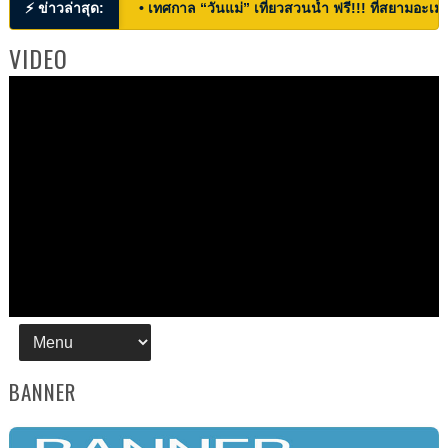
⚡ ข่าวล่าสุด:
• เทศกาล “วันแม่” เที่ยวสวนน้ำ ฟรี!!! ที่สยามอะเมซ
VIDEO
BANNER