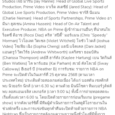
Studios เจย์ มารีน (Jay Marine): Head of Global Live Sports
Production, Prime Video จาเร็ด สเตซีย์ (Jared Stacy): Head of
Global Live Sports Production, Prime Video ชาร์ลี นีแมน
(Charlie Neiman): Head of Sports Partnerships, Prime Video อา
มีนา ฮุสเซน (Amina Hussein): Head of On-Air Talent and
Executive Producer, NBA on Prime ผู้เข้าร่วมงานอื่นๆ ที่น่าสนใจ:
ร็อคซี่ ดิอาซ (Rocsi Diaz) คริส “สปีดี้” มอร์แมน (Chris “Speedy”
Morman) ไวโอเลต วิตเชล (Violet Witchell) โจชัว ไวดส์ (Joshua
Vides) โซเฟีย เฉิง (Sophia Cheng) แดนี แจ็คเคล (Dani Jackel)
แอนดรูว์ วิตเวิร์ธ (Andrew Whitworth) แคริสซา ธอมป์สัน
(Charissa Thompson) เคย์ลี ฮาร์ทัง (Kaylee Hartung) เบน วัตกินส์
(Ben Watkins) ไค พาร์แฮม (Kai Parham) สเวย์ คัลโลเวย์ (Sway
Calloway) ฮีเธอร์ บี (Heather B) การรับชม: รายการ NBA on
Prime จะเปิดตัวในวันเสาร์ที่ 25 ตุลาคม 2568 (ตามเวลา
ประเทศไทย) ประเดิมด้วยสองเกมต่อเนื่อง ได้แก่ บอสตัน เซลติกส์
พบ นิวยอร์ก นิกส์ (เวลา 6.30 น.) ตามด้วย มินนิโซตา ทิมเบอร์วูล์ฟส์
พบ ลอสแอนเจลิส เลเกอร์ส (เวลา 9.00 น.) ทั้งนี้ การถ่ายทอดสดจะ
เริ่มตั้งแต่เวลา 6.00 น. โดยเปิดด้วยรายการก่อนเริ่มเกม (pregame
show) จากคัลเวอร์ซิตี้ มีทีมผู้ดำเนินรายการในสตูดิโอรายงานใน
ช่วงพักครึ่ง และการแข่งขันทุกค่ำคืนจะปิดท้ายด้วยรายการ NBA
Nightcap ซึ่งเป็นรายการหลังเกมความยาวหนึ่งชั่วโมงที่มีทั้งการ