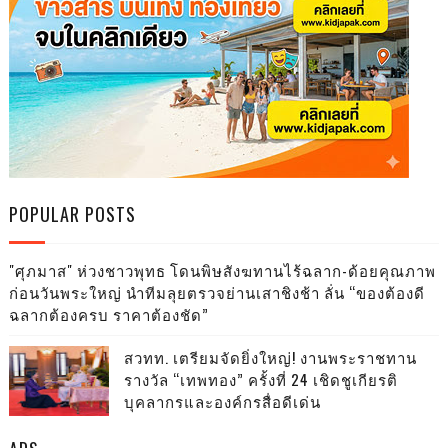
POPULAR POSTS
"ศุภมาส" ห่วงชาวพุทธ โดนพิษสังฆทานไร้ฉลาก-ด้อยคุณภาพ
ก่อนวันพระใหญ่ นำทีมลุยตรวจย่านเสาชิงช้า ลั่น “ของต้องดี
ฉลากต้องครบ ราคาต้องชัด”
สวทท. เตรียมจัดยิ่งใหญ่! งานพระราชทาน
รางวัล “เทพทอง” ครั้งที่ 24 เชิดชูเกียรติ
บุคลากรและองค์กรสื่อดีเด่น