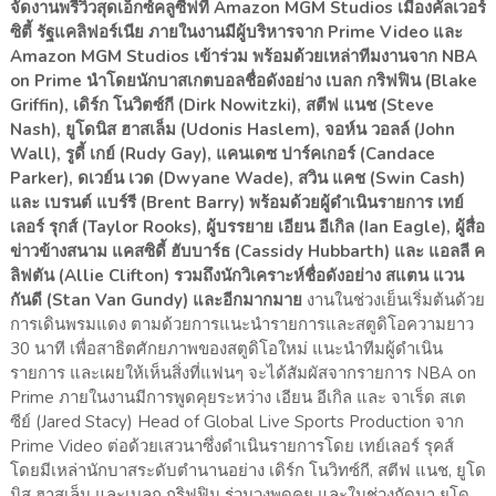
จัดงานพรีวิวสุดเอ็กซ์คลูซีฟที่ Amazon MGM Studios เมืองคัลเวอร์
ซิตี้ รัฐแคลิฟอร์เนีย ภายในงานมีผู้บริหารจาก Prime Video และ
Amazon MGM Studios เข้าร่วม พร้อมด้วยเหล่าทีมงานจาก NBA
on Prime นำโดยนักบาสเกตบอลชื่อดังอย่าง เบลก กริฟฟิน (Blake
Griffin), เดิร์ก โนวิตซ์กี (Dirk Nowitzki), สตีฟ แนช (Steve
Nash), ยูโดนิส ฮาสเล็ม (Udonis Haslem), จอห์น วอลล์ (John
Wall), รูดี้ เกย์ (Rudy Gay), แคนเดซ ปาร์คเกอร์ (Candace
Parker), ดเวย์น เวด (Dwyane Wade), สวิน แคช (Swin Cash)
และ เบรนต์ แบร์รี (Brent Barry) พร้อมด้วยผู้ดำเนินรายการ เทย์
เลอร์ รุกส์ (Taylor Rooks), ผู้บรรยาย เอียน อีเกิล (Ian Eagle), ผู้สื่อ
ข่าวข้างสนาม แคสซิดี้ ฮับบาร์ธ (Cassidy Hubbarth) และ แอลลี ค
ลิฟตัน (Allie Clifton) รวมถึงนักวิเคราะห์ชื่อดังอย่าง สแตน แวน
กันดี (Stan Van Gundy) และอีกมากมาย
งานในช่วงเย็นเริ่มต้นด้วย
การเดินพรมแดง ตามด้วยการแนะนำรายการและสตูดิโอความยาว
30 นาที เพื่อสาธิตศักยภาพของสตูดิโอใหม่ แนะนำทีมผู้ดำเนิน
รายการ และเผยให้เห็นสิ่งที่แฟนๆ จะได้สัมผัสจากรายการ NBA on
Prime ภายในงานมีการพูดคุยระหว่าง เอียน อีเกิล และ จาเร็ด สเต
ซีย์ (Jared Stacy) Head of Global Live Sports Production จาก
Prime Video ต่อด้วยเสวนาซึ่งดำเนินรายการโดย เทย์เลอร์ รุคส์
โดยมีเหล่านักบาสระดับตำนานอย่าง เดิร์ก โนวิทซ์กี, สตีฟ แนช, ยูโด
นิส ฮาสเล็ม และเบลก กริฟฟิน ร่วมวงพูดคุย และในช่วงถัดมา ยูโด