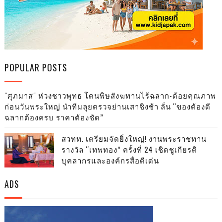
POPULAR POSTS
"ศุภมาส" ห่วงชาวพุทธ โดนพิษสังฆทานไร้ฉลาก-ด้อยคุณภาพ
ก่อนวันพระใหญ่ นำทีมลุยตรวจย่านเสาชิงช้า ลั่น “ของต้องดี
ฉลากต้องครบ ราคาต้องชัด”
สวทท. เตรียมจัดยิ่งใหญ่! งานพระราชทาน
รางวัล “เทพทอง” ครั้งที่ 24 เชิดชูเกียรติ
บุคลากรและองค์กรสื่อดีเด่น
ADS