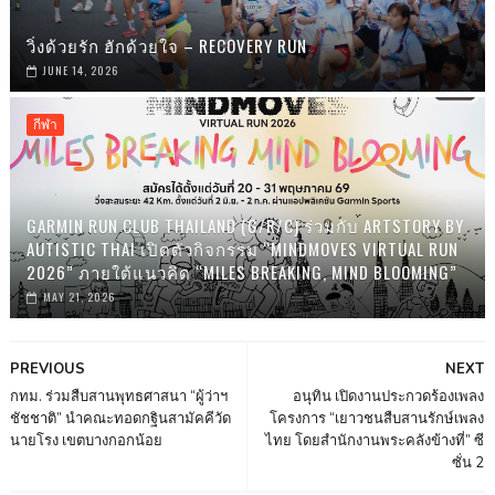
วิ่งด้วยรัก ฮักด้วยใจ – RECOVERY RUN
JUNE 14, 2026
กีฬา
GARMIN RUN CLUB THAILAND (G/R/C) ร่วมกับ ARTSTORY BY
AUTISTIC THAI เปิดตัวกิจกรรม “MINDMOVES VIRTUAL RUN
2026” ภายใต้แนวคิด “MILES BREAKING, MIND BLOOMING”
MAY 21, 2026
PREVIOUS
NEXT
กทม. ร่วมสืบสานพุทธศาสนา “ผู้ว่าฯ
อนุทิน เปิดงานประกวดร้องเพลง
ชัชชาติ” นำคณะทอดกฐินสามัคคีวัด
โครงการ “เยาวชนสืบสานรักษ์เพลง
นายโรง เขตบางกอกน้อย
ไทย โดยสำนักงานพระคลังข้างที่” ซี
ซั่น 2