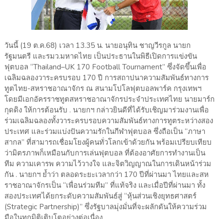
วันนี้ (19 ต.ค.68) เวลา 13.35 น. นายอนุทิน ชาญวีรกูล นายก
รัฐมนตรี และรมว.มหาดไทย เป็นประธานในพิธีเปิดการแข่งขัน
ฟุตบอล “Thailand–UK 170 Football Tournament” ซึ่งจัดขึ้นเพื่อ
เฉลิมฉลองวาระครบรอบ 170 ปี การสถาปนาความสัมพันธ์ทางการ
ทูตไทย-สหราชอาณาจักร ณ สนามโปโลฟุตบอลพาร์ค กรุงเทพฯ
โดยมีเอกอัครราชทูตสหราชอาณาจักรประจำประเทศไทย นายมาร์ก
กุดดิง ให้การต้อนรับ . นายกฯ กล่าวยินดีที่ได้รับเชิญมาร่วมงานเพื่อ
ร่วมเฉลิมฉลองทั้งวาระครบรอบความสัมพันธ์ทางการทูตระหว่างสอง
ประเทศ และร่วมแบ่งปันความรักในกีฬาฟุตบอล ซึ่งถือเป็น “ภาษา
สากล” ที่สามารถเชื่อมโยงผู้คนทั่วโลกเข้าด้วยกัน พร้อมเปรียบเทียบ
ว่ามิตรภาพก็เหมือนกับการเล่นฟุตบอล ที่ต้องอาศัยการทำงานเป็น
ทีม ความเคารพ ความไว้วางใจ และจิตวิญญาณในการเดินหน้าร่วม
กัน . นายกฯ ย้ำว่า ตลอดระยะเวลากว่า 170 ปีที่ผ่านมา ไทยและสห
ราชอาณาจักรเป็น “เพื่อนร่วมทีม” ที่แท้จริง และเมื่อปีที่ผ่านมา ทั้ง
สองประเทศได้ยกระดับความสัมพันธ์สู่ “หุ้นส่วนเชิงยุทธศาสตร์
(Strategic Partnership)” ซึ่งรัฐบาลมุ่งมั่นที่จะผลักดันให้ความร่วม
มือในทุกมิติเติบโตอย่างต่อเนื่อง .