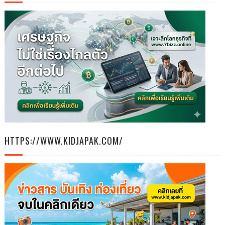
HTTPS://WWW.KIDJAPAK.COM/