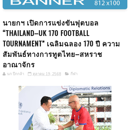
นายกฯ เปิดการแข่งขันฟุตบอล
“THAILAND–UK 170 FOOTBALL
TOURNAMENT” เฉลิมฉลอง 170 ปี ความ
สัมพันธ์ทางการทูตไทย–สหราช
อาณาจักร
นก ปีกกล้า
ตุลาคม 19, 2568
กีฬา