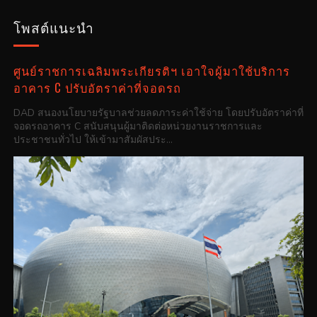
โพสต์แนะนำ
ศูนย์ราชการเฉลิมพระเกียรติฯ เอาใจผู้มาใช้บริการ
อาคาร C ปรับอัตราค่าที่จอดรถ
DAD สนองนโยบายรัฐบาลช่วยลดภาระค่าใช้จ่าย โดยปรับอัตราค่าที่
จอดรถอาคาร C สนับสนุนผู้มาติดต่อหน่วยงานราชการและ
ประชาชนทั่วไป ให้เข้ามาสัมผัสประ...