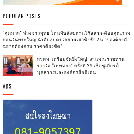
POPULAR POSTS
"ศุภมาส" ห่วงชาวพุทธ โดนพิษสังฆทานไร้ฉลาก-ด้อยคุณภาพ
ก่อนวันพระใหญ่ นำทีมลุยตรวจย่านเสาชิงช้า ลั่น “ของต้องดี
ฉลากต้องครบ ราคาต้องชัด”
สวทท. เตรียมจัดยิ่งใหญ่! งานพระราชทาน
รางวัล “เทพทอง” ครั้งที่ 24 เชิดชูเกียรติ
บุคลากรและองค์กรสื่อดีเด่น
ADS