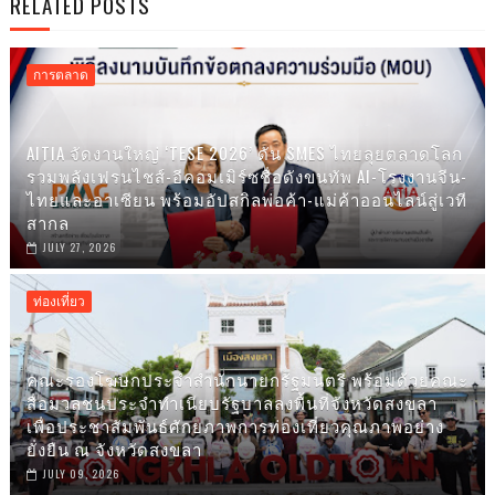
RELATED POSTS
การตลาด
AITIA จัดงานใหญ่ ‘TESE 2026’ ดัน SMES ไทยลุยตลาดโลก
รวมพลังเฟรนไชส์-อีคอมเมิร์ซชื่อดังขนทัพ AI-โรงงานจีน-
ไทยและอาเซียน พร้อมอัปสกิลพ่อค้า-แม่ค้าออนไลน์สู่เวที
สากล
JULY 27, 2026
ท่องเที่ยว
คณะรองโฆษกประจำสำนักนายกรัฐมนตรี พร้อมด้วยคณะ
สื่อมวลชนประจำทำเนียบรัฐบาลลงพื้นที่จังหวัดสงขลา
เพื่อประชาสัมพันธ์ศักยภาพการท่องเที่ยวคุณภาพอย่าง
ยั่งยืน ณ จังหวัดสงขลา
JULY 09, 2026