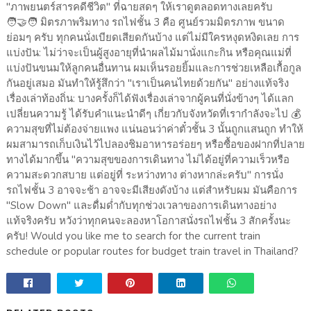
"ภาพยนตร์สารคดีชีวิต" ที่ฉายสดๆ ให้เราดูตลอดทางเลยครับ
🧑‍🤝‍🧑 มิตรภาพริมทาง รถไฟชั้น 3 คือ ศูนย์รวมมิตรภาพ ขนาด
ย่อมๆ ครับ ทุกคนนั่งเบียดเสียดกันบ้าง แต่ไม่มีใครหงุดหงิดเลย การ
แบ่งปัน: ไม่ว่าจะเป็นผู้สูงอายุที่นำผลไม้มานั่งแกะกิน หรือคุณแม่ที่
แบ่งปันขนมให้ลูกคนอื่นทาน ผมเห็นรอยยิ้มและการช่วยเหลือเกื้อกูล
กันอยู่เสมอ มันทำให้รู้สึกว่า "เราเป็นคนไทยด้วยกัน" อย่างแท้จริง
เรื่องเล่าท้องถิ่น: บางครั้งก็ได้ฟังเรื่องเล่าจากผู้คนที่นั่งข้างๆ ได้แลก
เปลี่ยนความรู้ ได้รับคำแนะนำดีๆ เกี่ยวกับจังหวัดที่เรากำลังจะไป 💰
ความสุขที่ไม่ต้องจ่ายแพง แน่นอนว่าค่าตั๋วชั้น 3 นั้นถูกแสนถูก ทำให้
ผมสามารถเก็บเงินไว้ไปลองชิมอาหารอร่อยๆ หรือซื้อของฝากที่ปลาย
ทางได้มากขึ้น "ความสุขของการเดินทาง ไม่ได้อยู่ที่ความเร็วหรือ
ความสะดวกสบาย แต่อยู่ที่ ระหว่างทาง ต่างหากล่ะครับ" การนั่ง
รถไฟชั้น 3 อาจจะช้า อาจจะมีเสียงดังบ้าง แต่สำหรับผม มันคือการ
"Slow Down" และดื่มด่ำกับทุกช่วงเวลาของการเดินทางอย่าง
แท้จริงครับ หวังว่าทุกคนจะลองหาโอกาสนั่งรถไฟชั้น 3 สักครั้งนะ
ครับ! Would you like me to search for the current train
schedule or popular routes for budget train travel in Thailand?