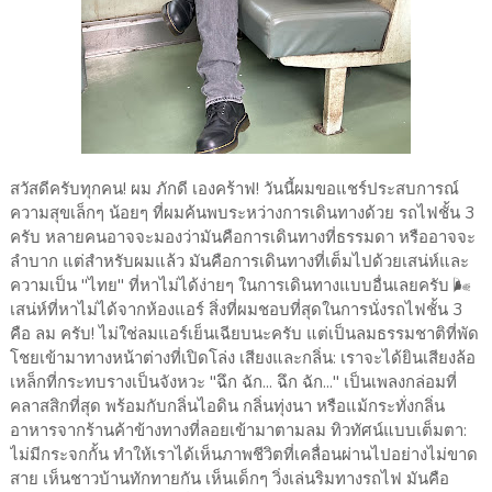
สวัสดีครับทุกคน! ผม ภักดี เองคร้าฟ! วันนี้ผมขอแชร์ประสบการณ์
ความสุขเล็กๆ น้อยๆ ที่ผมค้นพบระหว่างการเดินทางด้วย รถไฟชั้น 3
ครับ หลายคนอาจจะมองว่ามันคือการเดินทางที่ธรรมดา หรืออาจจะ
ลำบาก แต่สำหรับผมแล้ว มันคือการเดินทางที่เต็มไปด้วยเสน่ห์และ
ความเป็น "ไทย" ที่หาไม่ได้ง่ายๆ ในการเดินทางแบบอื่นเลยครับ 🌬️
เสน่ห์ที่หาไม่ได้จากห้องแอร์ สิ่งที่ผมชอบที่สุดในการนั่งรถไฟชั้น 3
คือ ลม ครับ! ไม่ใช่ลมแอร์เย็นเฉียบนะครับ แต่เป็นลมธรรมชาติที่พัด
โชยเข้ามาทางหน้าต่างที่เปิดโล่ง เสียงและกลิ่น: เราจะได้ยินเสียงล้อ
เหล็กที่กระทบรางเป็นจังหวะ "ฉึก ฉัก... ฉึก ฉัก..." เป็นเพลงกล่อมที่
คลาสสิกที่สุด พร้อมกับกลิ่นไอดิน กลิ่นทุ่งนา หรือแม้กระทั่งกลิ่น
อาหารจากร้านค้าข้างทางที่ลอยเข้ามาตามลม ทิวทัศน์แบบเต็มตา:
ไม่มีกระจกกั้น ทำให้เราได้เห็นภาพชีวิตที่เคลื่อนผ่านไปอย่างไม่ขาด
สาย เห็นชาวบ้านทักทายกัน เห็นเด็กๆ วิ่งเล่นริมทางรถไฟ มันคือ