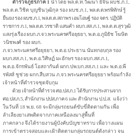
ตำรวจภูธรภาค
1
นำโดย
พล
.
ต
.
ท
.
วัฒนา
ยี่จีน
ผบช
.
ภ
.1,
พล
.
ต
.
ต
.
วิชิต
บุญชินวุฒิกุล
รอง
ผบช
.
ภ
.1,
พล
.
ต
.
ต
.
พรพิทักษ์
รู้
ยืนยง
รอง
ผบช
.
ภ
.1,
พล
.
ต
.
ต
.
สถาพร
เอมโอษฐ์
รอง
จตร
.
ปฏิบัติ
ราชการ
ภ
.1,
พล
.
ต
.
ต
.
วรชาติ
แสนคำ
ผบก
.
สส
.
ภ
.1,
พล
.
ต
.
ต
.
สุรวุฒิ
แสงรุ่งเรือง
ผบก
.
ภ
.
จว
.
พระนครศรีอยุธยา
,
พ
.
ต
.
อ
.
ภูมิธัช
โฆษิต
วนิชพงศ์
รอง
ผบก
.
ภ
.
จว
.
พระนครศรีอยุธยา
,
พ
.
ต
.
อ
.
ประธาน
นันทกอบกุล
รอง
ผบก
.
สส
.
ภ
.1,
พ
.
ต
.
อ
.
วิศิษฏ์
มะอักษร
รอง
ผบก
.
สส
.
ภ
.1,
พ
.
ต
.
อ
.
จักรพันธ์
โอสถากันต์
ผกก
.
ปพ
.
บก
.
สส
.
ภ
.1
และ
พ
.
ต
.
อ
.
พี
รพัสส์
ชูช่วย
ผกก
.
สืบสวน
ภ
.
จว
.
พระนครศรีอยุธยา
พร้อมกำลัง
เจ้าหน้าที่ตำรวจชุดจับกุม
ด้วย
เจ้าหน้าที่ตำรวจ
ศอ
.
ปส
.
ภ
.1
ได้รับการประสานจาก
ศอ
.
ปส
.
ภ
.5,
สำนักงาน
ปปส
.
ภาค
6
และ
สำนักงาน
ป
.
ป
.
ส
.
แจ้งว่า
ในวันที่
18
พ
.
ย
. 68
จะมีกลุ่มรถยนต์ขับขี่ติดตามกัน
เพื่อ
ลำเลียงยาเสพติดจากภาคเหนือลงมาสู่พื้นที่
ภาคกลาง
จึงได้รายงานผู้บังคับบัญชาทราบ
เพื่อวางแผน
การเข้าตรวจสอบและเฝ้าติดตามกลุ่มรถยนต์ดังกล่าว
จน