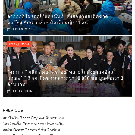
ลาออกก็ไม่รอด! ”อัครนันท์“ สั่งสอบวินัยเด็ดขาด
ผอ.โรงเรียน ล่วงละเมิดเด็กหญิง 11 คน
JULY 09, 2026
อาชญากรรม
“ศุภมาส” ผนึก สคบ.-ตร.-อย. ทลายโกดังยาลดอ้วน
มรณะ"! ไร้ อย. ยึดของกลางกว่า 10,000 ชิ้น มูลค่ากว่า 3
ล้านบาท
JULY 07, 2026
PREVIOUS
แสงไฟใน Beast City จะกลับมาสว่าง
ไสวอีกครั้ง! Prime Video ประกาศวัน
สตรีม Beast Games ซีซั่น 2 พร้อม