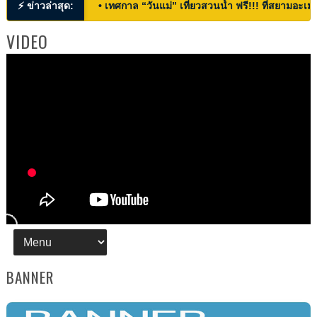
⚡ ข่าวล่าสุด:
• เทศกาล “วันแม่” เที่ยวสวนน้ำ ฟรี!!! ที่สยามอะเมซ
VIDEO
BANNER