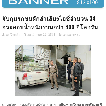
จับกุมรถขนผักลำเลียงไอซ์จำนวน 34
กระสอบน้ำหนักรวมกว่า 600 กิโลกรัม
นก ปีกกล้า
พฤศจิกายน 21, 2568
อาชญากรรม
ตามนโยบายของรัฐบาลนำโดย
นาย
อนุทิน
ชาญวีรกูล
นายกรัฐมนตรี