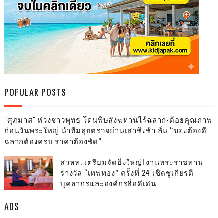
POPULAR POSTS
"ศุภมาส" ห่วงชาวพุทธ โดนพิษสังฆทานไร้ฉลาก-ด้อยคุณภาพ
ก่อนวันพระใหญ่ นำทีมลุยตรวจย่านเสาชิงช้า ลั่น “ของต้องดี
ฉลากต้องครบ ราคาต้องชัด”
สวทท. เตรียมจัดยิ่งใหญ่! งานพระราชทาน
รางวัล “เทพทอง” ครั้งที่ 24 เชิดชูเกียรติ
บุคลากรและองค์กรสื่อดีเด่น
ADS