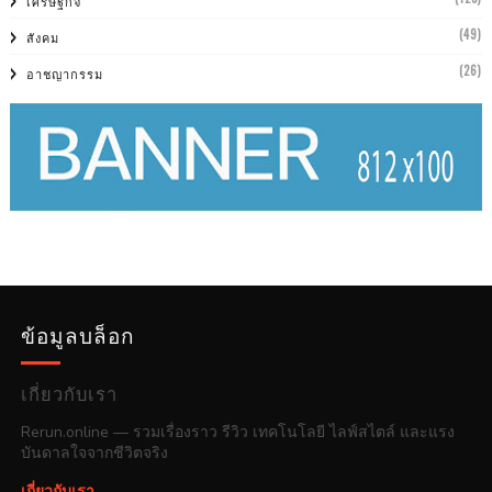
เศรษฐกิจ
(49)
สังคม
(26)
อาชญากรรม
ข้อมูลบล็อก
เกี่ยวกับเรา
Rerun.online — รวมเรื่องราว รีวิว เทคโนโลยี ไลฟ์สไตล์ และแรง
บันดาลใจจากชีวิตจริง
เกี่ยวกับเรา