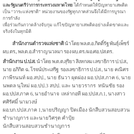
และรัฐมนตรีว่าการกระทรวงมหาดไทย
ได้กำหนดให้ปัญหายาเสพติด
เป็น
วาระแห่งชาติ
หน่วยงานของรัฐทุกภาคส่วนจึงได้มีการบูรณา
“
”
การ
กำลัง
เพื่อร่วมกันกวาดล้างจับกุม
แก้ไขปัญหายาเสพติดอย่างเด็ดขาดและ
จริงจังในทุกมิติ
สำนักงานตำรวจแห่งชาติ
นำโดย
พล
.
ต
.
อ
.
กิตติ์รัฐ
พันธุ์เพ็ชร์
ผบ
.
ตร
.,
พล
.
ต
.
อ
.
สำราญ
นวลมา
รอง
ผบ
.
ตร
./
ผอ
.
ศอ
.
ปส
.
ตร
.
สำนักงาน
ป
.
ป
.
ส
.
นำโดย
พ
.
ต
.
ต
.
สุริยา
สิงหกลม
เลขาธิการ
ป
.
ป
.
ส
.,
นาย
อภิกิต
ฉ
.
โรจน์ประเสริฐ
รองเลขาธิการ
ป
.
ป
.
ส
.,
นาย
คณิศร
ภาพีรนนท์
ผอ
.
สปป
.,
นาย
ธันวา
ผุดผ่อง
ผอ
.
ปปส
.
ภาค
6,
นาย
นพดล
นุใหม่
ผอ
.
ปป
.3
สปป
.
และ
นายวรากร
ทนันชัย
รอง
ผอ
.
ปปส
.
ภาค
6,
นายอำนาจ
เหล่ากอที
ผอ
.
ปปส
.
ภ
.1,
นางสาว
ศศิรัศมิ์
นามวงษ์
ผอ
.
บก
.
ปปส
.
ภาค
1,
นายปริญญา
ปิดเมือง
นักสืบสวนสอบสวน
ชำนาญการ
และนายวิศรุต
คำปุ้ย
นักสืบสวนสอบสวนชำนาญการ