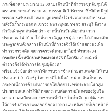
กระทั่งเวลาประมาณ
12.00
น
.
เจ้าหน้าที่ตำรวจชุดจับกุมได้
ตรวจพบรถยนต์กระบะคอกบรรทุกผักไว้ท้ายรถ
ซึ่งมีตำหนิรูป
พรรณตรงกับรถเป้าหมาย
ถูกจอดทิ้งไว้บริเวณถนนสาธารณะ
หลังวัดถ้ำกระบอก
ต
.
เขาวง
อ
.
พระพุทธบาท
จว
.
สระบุรี
จึงวาง
กำลังเฝ้าดูรถคันดังกล่าว
จากนั้นในวันเดียวกัน
เวลา
ประมาณ
14.10
น
.
ได้มีนาย
ณัฎฐกรฯ
ผู้ต้องหา
ได้เดินมาเปิด
ประตูรถคันดังกล่าว
เจ้าหน้าที่ตำรวจจึงได้เข้าแสดงตัวเพื่อ
ทำการตรวจค้น
ผลการตรวจค้นพบ
ยาไอซ์
จำนวน
34
กระสอบ
น้ำหนักรวมประมาณ
675
กิโลกรัม
เจ้าหน้าที่
ตำรวจจึงได้ทำการจับกุมผู้ต้องหา
พร้อมแจ้งข้อกล่าวหาให้ทราบว่า
“
จำหน่ายยาเสพติดให้โทษ
ประเภท
1 (
ยาไอซ์
)
โดยการมีไว้เพื่อจำหน่าย
อันเป็น
การ
กระทำเพื่อการค้า
เป็นการก่อให้เกิดการแพร่กระจายในกลุ่ม
ประชาชนและทำให้เกิดผลกระทบต่อความมั่นคงของรัฐ
หรือ
ความปลอดภัยของประชาชนทั่วไป
”
ในชั้นจับกุม
ผู้ต้องหา
ให้การรับสารภาพตลอดข้อกล่าวหา
และหลังจากนี้เจ้าหน้าที่