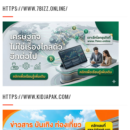
HTTPS://WWW.7BIZZ.ONLINE/
HTTPS://WWW.KIDJAPAK.COM/