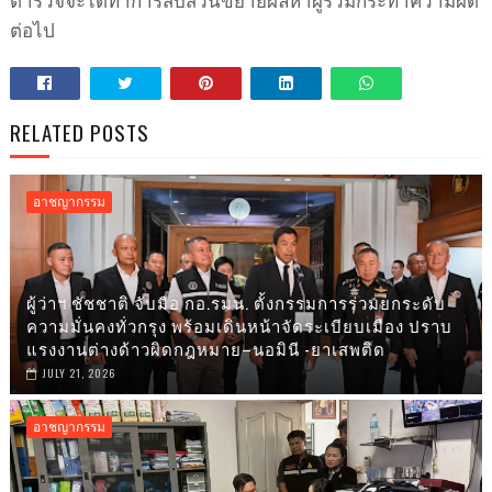
ตำรวจจะได้ทำการสืบสวนขยายผลหาผู้ร่วมกระทำความผิด
ต่อไป
RELATED POSTS
อาชญากรรม
ผู้ว่าฯ ชัชชาติ จับมือ กอ.รมน. ตั้งกรรมการร่วมยกระดับ
ความมั่นคงทั่วกรุง พร้อมเดินหน้าจัดระเบียบเมือง ปราบ
แรงงานต่างด้าวผิดกฎหมาย–นอมินี -ยาเสพติด
JULY 21, 2026
อาชญากรรม