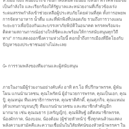
ห่วงอย่างยิ่ง พี่น้องประชาชนกำลังเดือดร้อนอย่างหนัก พรรคพร้อมขอ
เป็นกำลังใจ และเรียกร้องให้รัฐบาลและหน่วยงานที่เกี่ยวข้องเร่ง
ระดมสรรพกำลังเข้าช่วยเหลือผู้ประสบภัยโดยด่วนที่สุด ทั้งการอพยพ
การจัดหาอาหาร น้ำดื่ม และที่พักพิงที่ปลอดภัย รวมถึงการวางแผน
ระยะยาวเพื่อป้องกันและบรรเทาภัยพิบัติในอนาคต พรรคพร้อมจะ
ติดตามสถานการณ์อย่างใกล้ชิดและพร้อมให้การสนับสนุนทุกวิถี
ทาง" การแสดงออกซึ่งความห่วงใยนี้ ตอกย้ำถึงการเมืองที่ยึดโยงกับ
ปัญหาของประชาชนอย่างไม่ละเลย
​🥳 การรวมพลังของทีมงานและผู้สนับสนุน
​ภายในงานมีผู้ร่วมงานอย่างคับคั่ง อาทิ ดร.โอ ที่ปรึกษาพรรค, ผู้พัน
โผน แกนนำมวลชน, คุณไพรัตน์ ผู้อำนวยการพรรค, คุณเป็นเอก, คุณ
ปู้, คุณหนุ่ม ทีมเลขาธิการพรรค, คุณชาติศักดิ์, คุณศุภกิจ, คุณแหม่ม
(ตัวแทนกาญจนบุรี) ทีมแกนนำมวลชน และสมาชิกสำคัญอีก
มากมาย เช่น คุณณธาร (เหรัญญิก), คุณพิสิษฐ์ อดีตสมาชิกพรรค,
น้องผักกาด, น้องบอม, น้องต้อม (ผู้ช่วยหัวหน้า) ซึ่งทุกคนล้วนแสดง
พลังความสามัคคีและความเชื่อมั่นในวิสัยทัศน์ของหัวหน้าพรรคฯ ใน