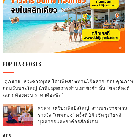
POPULAR POSTS
"ศุภมาส" ห่วงชาวพุทธ โดนพิษสังฆทานไร้ฉลาก-ด้อยคุณภาพ
ก่อนวันพระใหญ่ นำทีมลุยตรวจย่านเสาชิงช้า ลั่น “ของต้องดี
ฉลากต้องครบ ราคาต้องชัด”
สวทท. เตรียมจัดยิ่งใหญ่! งานพระราชทาน
รางวัล “เทพทอง” ครั้งที่ 24 เชิดชูเกียรติ
บุคลากรและองค์กรสื่อดีเด่น
ADS