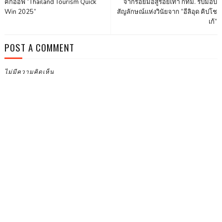
คิกออฟ “Thailand Tourism Quick
จากรอยมือสู่รอยเท้า กทม. รับมอบ
Win 2025”
สัญลักษณ์แห่งวินัยจาก “อีลิอุด คิปโช
เก้”
POST A COMMENT
ไม่มีความคิดเห็น