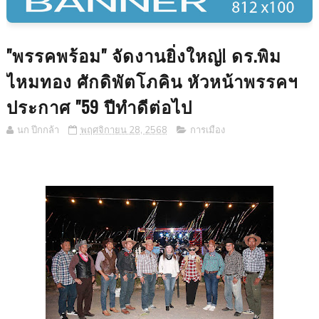
"พรรคพร้อม" จัดงานยิ่งใหญ่! ดร.พิม
ไหมทอง ศักดิพัตโภคิน หัวหน้าพรรคฯ
ประกาศ "59 ปีทำดีต่อไป
นก ปีกกล้า
พฤศจิกายน 28, 2568
การเมือง