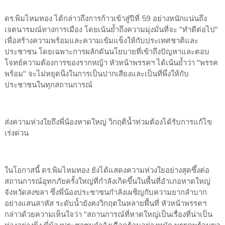
​ดร.พิมไหมทอง ได้กล่าวถึงการก้าวเข้าสู่ปีที่ 59 อย่างหนักแน่นถึง
เจตนารมณ์ทางการเมือง โดยเน้นย้ำถึงความมุ่งมั่นที่จะ "ทำดีต่อไป"
เพื่อสร้างความพร้อมและความเข้มแข็งให้กับประเทศชาติและ
ประชาชน โดยเฉพาะการผลักดันนโยบายที่เข้าถึงปัญหาและตอบ
โจทย์ความต้องการของรากหญ้า หัวหน้าพรรคฯ ได้เน้นย้ำว่า "พรรค
พร้อม" จะไม่หยุดนิ่งในการเป็นปากเสียงและเป็นที่พึ่งให้กับ
ประชาชนในทุกสถานการณ์
ส่งความห่วงใยถึงพี่น้องหาดใหญ่ วิกฤติน้ำท่วมต้องได้รับการแก้ไข
เร่งด่วน
​ในโอกาสนี้ ดร.พิมไหมทอง ยังได้แสดงความห่วงใยอย่างสุดซึ้งต่อ
สถานการณ์อุทกภัยครั้งใหญ่ที่กำลังเกิดขึ้นในพื้นที่อำเภอหาดใหญ่
จังหวัดสงขลา ซึ่งพี่น้องประชาชนกำลังเผชิญกับความยากลำบาก
อย่างแสนสาหัส ระดับน้ำยังคงวิกฤตในหลายพื้นที่ หัวหน้าพรรคฯ
กล่าวด้วยความเห็นใจว่า "สถานการณ์ที่หาดใหญ่เป็นเรื่องที่น่าเป็น