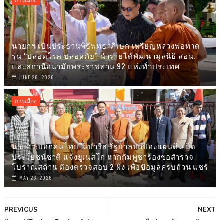
การเมือง
นายกฯ เป็นประธานพิธีพุทธาภิเษก เหรียญหลวงพ่อทวด
รุ่น “ปลอดโรค ปลอดภัย” นำรายได้พัฒนามูลนิธิ สอน.
และสถานีอนามัยพระราชทาน 92 แห่งทั่วประเทศ
JUNE 28, 2026
การเมือง
นายกฯ บอกคนไทยในปารีส รัฐบาลปกป้องแผ่นดิน ยึด
ประโยชน์ชาติ แจ้งยูเนสโก หากกัมพูชาร้องขอสำรวจ
โบราณสถาน ต้องตรวจสอบ 2 ฝั่ง เพื่อข้อมูลครบถ้วน แชร์
MAY 23, 2026
PREVIOUS
NEXT