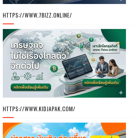
HTTPS://WWW.7BIZZ.ONLINE/
HTTPS://WWW.KIDJAPAK.COM/