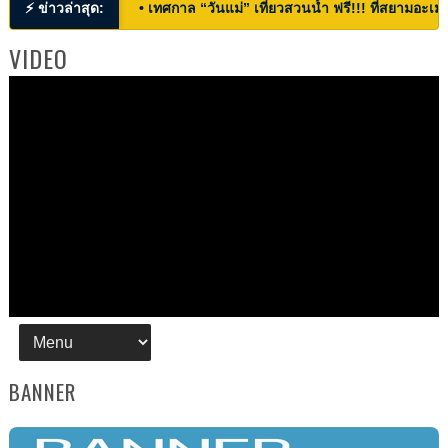
⚡ ข่าวล่าสุด:
• เทศกาล “วันแม่” เที่ยวสวนน้ำ ฟรี!!! ที่สยามอะเมซ
VIDEO
BANNER