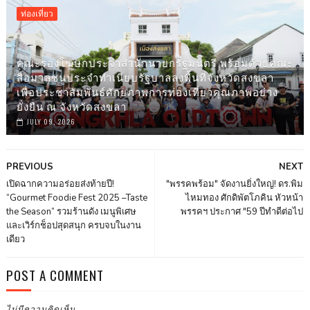
ท่องเที่ยว
คณะรองโฆษกประจำสำนักนายกรัฐมนตรี พร้อมด้วยคณะ
สื่อมวลชนประจำทำเนียบรัฐบาลลงพื้นที่จังหวัดสงขลา
เพื่อประชาสัมพันธ์ศักยภาพการท่องเที่ยวคุณภาพอย่าง
ยั่งยืน ณ จังหวัดสงขลา
JULY 09, 2026
PREVIOUS
NEXT
เปิดฉากความอร่อยส่งท้ายปี!
"พรรคพร้อม" จัดงานยิ่งใหญ่! ดร.พิม
“Gourmet Foodie Fest 2025 –Taste
ไหมทอง ศักดิพัตโภคิน หัวหน้า
the Season” รวมร้านดัง เมนูพิเศษ
พรรคฯ ประกาศ "59 ปีทำดีต่อไป
และเวิร์กช็อปสุดสนุก ครบจบในงาน
เดียว
POST A COMMENT
ไม่มีความคิดเห็น