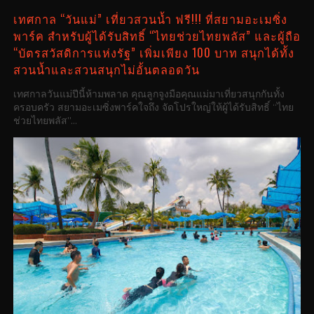
เทศกาล “วันแม่” เที่ยวสวนน้ำ ฟรี!!! ที่สยามอะเมซิ่ง
พาร์ค สำหรับผู้ได้รับสิทธิ์ “ไทยช่วยไทยพลัส” และผู้ถือ
“บัตรสวัสดิการแห่งรัฐ” เพิ่มเพียง 100 บาท สนุกได้ทั้ง
สวนน้ำและสวนสนุกไม่อั้นตลอดวัน
เทศกาลวันแม่ปีนี้ห้ามพลาด คุณลูกจูงมือคุณแม่มาเที่ยวสนุกกันทั้ง
ครอบครัว สยามอะเมซิ่งพาร์คใจถึง จัดโปรใหญ่ให้ผู้ได้รับสิทธิ์ “ไทย
ช่วยไทยพลัส”...