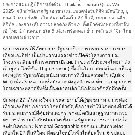
ประกาศแผนปฏิบัติการเร่งด่วน “Thailand Tourism Quick Win
2025” ผนึกกำลังภาครัฐ-เอกชน และแพลตฟอร์มดิจิทัลยักษ์ใหญ่ ปู
พรม 3 กลยุทธ์หลัก: เปิดเส้นทางใหม่ใน 27 พื้นที่, รุกตลาดผ่านสื่อ
ดิจิทัล และยกระดับความปลอดภัยด้วย AI ตั้งเป้าดึงนักท่องเที่ยวจีน
เข้าไทย 2 ล้านคนภายใน 3 เดือน พร้อมตอกย้ำภาพลักษณ์ “จีน-ไทย
ครอบครัวเดียวกัน”
นายอรรถกร ศิริลัทธยากร รัฐมนตรีว่าการกระทรวงการท่อง
เที่ยวและกีฬา เป็นประธานแถลงข่าวเปิดตัวโครงการฯ ณ
โรงแรมดุสิตธานี กรุงเทพฯ เปิดเผยว่า ขณะนี้ประเทศไทยกำลัง
เข้าสู่ช่วงไฮซีซั่น (High Season) ซึ่งเป็นโอกาสทองในการฟื้นฟู
เศรษฐกิจ รัฐบาลจึงมุ่งเน้นมาตรการที่เห็นผลรวดเร็ว (Quick
Win) เพื่อสร้างความเชื่อมั่นและดึงดูดนักท่องเที่ยวกลุ่มคุณภาพ
โดยเฉพาะตลาดจีนซึ่งเป็นตลาดหลัก ให้กลับมาคึกคักอีกครั้ง
ปักหมุด 27 เส้นทางใหม่ กระจายรายได้สู่ชุมชน รมว.การท่อง
เที่ยวและกีฬา กล่าวว่า โจทย์สำคัญคือการทำให้นักท่องเที่ยวได้
รับประสบการณ์ที่คุ้มค่าและกระจายเม็ดเงินลงสู่ฐานราก กระ
ทรวงฯ จึงร่วมมือกับพันธมิตรทั้งภาครัฐและเอกชน รวมถึงสื่อ
ระดับโลกอย่าง National Geographic ออกแบบเส้นทางท่อง
เที่ยวใน 27 พื้นที่ใหม่ ที่ตอบโจทย์ไลฟ์สไตล์ยุคใหม่ 6 รูปแบบ