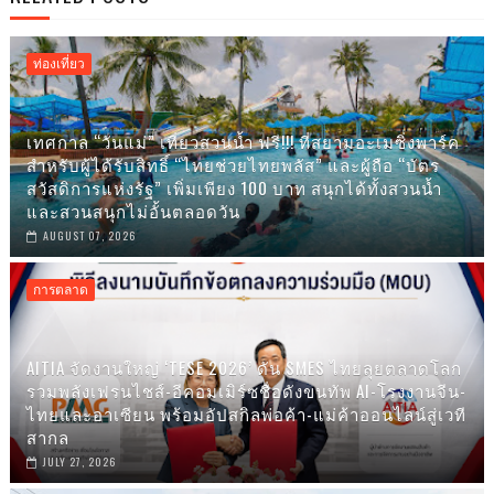
ท่องเที่ยว
เทศกาล “วันแม่” เที่ยวสวนน้ำ ฟรี!!! ที่สยามอะเมซิ่งพาร์ค
สำหรับผู้ได้รับสิทธิ์ “ไทยช่วยไทยพลัส” และผู้ถือ “บัตร
สวัสดิการแห่งรัฐ” เพิ่มเพียง 100 บาท สนุกได้ทั้งสวนน้ำ
และสวนสนุกไม่อั้นตลอดวัน
AUGUST 07, 2026
การตลาด
AITIA จัดงานใหญ่ ‘TESE 2026’ ดัน SMES ไทยลุยตลาดโลก
รวมพลังเฟรนไชส์-อีคอมเมิร์ซชื่อดังขนทัพ AI-โรงงานจีน-
ไทยและอาเซียน พร้อมอัปสกิลพ่อค้า-แม่ค้าออนไลน์สู่เวที
สากล
JULY 27, 2026