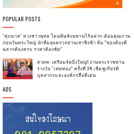
POPULAR POSTS
"ศุภมาส" ห่วงชาวพุทธ โดนพิษสังฆทานไร้ฉลาก-ด้อยคุณภาพ
ก่อนวันพระใหญ่ นำทีมลุยตรวจย่านเสาชิงช้า ลั่น “ของต้องดี
ฉลากต้องครบ ราคาต้องชัด”
สวทท. เตรียมจัดยิ่งใหญ่! งานพระราชทาน
รางวัล “เทพทอง” ครั้งที่ 24 เชิดชูเกียรติ
บุคลากรและองค์กรสื่อดีเด่น
ADS