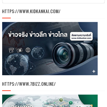
HTTPS://WWW.KIDKANKAI.COM/
HTTPS://WWW.7BIZZ.ONLINE/