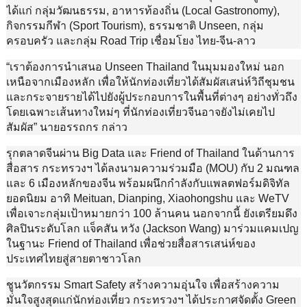
ได้แก่ กลุ่มวัฒนธรรม, อาหารท้องถิ่น (Local Gastronomy),
กิจกรรมกีฬา (Sport Tourism), ธรรมชาติ Unseen, กลุ่ม
ครอบครัว และกลุ่ม Road Trip เชื่อมโยง ไทย-จีน-ลาว
“เราต้องการนำเสนอ Unseen Thailand ในมุมมองใหม่ นอก
เหนือจากเมืองหลัก เพื่อให้นักท่องเที่ยวได้สัมผัสเสน่ห์วิถีชุมชน
และกระจายรายได้ไปยังผู้ประกอบการในพื้นที่ต่างๆ อย่างทั่วถึง
โดยเฉพาะเส้นทางใหม่ๆ ที่นักท่องเที่ยวจีนอาจยังไม่เคยไป
สัมผัส” นายอรรถกร กล่าว
รุกตลาดจีนผ่าน Big Data และ Friend of Thailand ในด้านการ
สื่อสาร กระทรวงฯ ได้ลงนามความร่วมมือ (MOU) กับ 2 มณฑล
และ 6 เมืองหลักของจีน พร้อมผนึกกำลังกับแพลตฟอร์มดิจิทัล
ยอดนิยม อาทิ Meituan, Dianping, Xiaohongshu และ WeTV
เพื่อเจาะกลุ่มเป้าหมายกว่า 100 ล้านคน นอกจากนี้ ยังเตรียมดึง
ศิลปินระดับโลก แจ็คสัน หวัง (Jackson Wang) มาร่วมแคมเปญ
ในฐานะ Friend of Thailand เพื่อช่วยสื่อสารเสน่ห์ของ
ประเทศไทยสู่สายตาชาวโลก
ชูนวัตกรรม Smart Safety สร้างความอุ่นใจ เพื่อสร้างความ
มั่นใจสูงสุดแก่นักท่องเที่ยว กระทรวงฯ ได้ประกาศจัดตั้ง Green