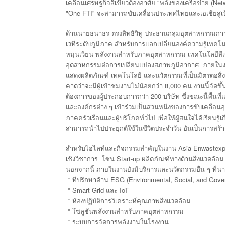
"
(Net
เคลื่อนเศรษฐกิจสีเขียวต้องอาศัย
พลังของเครือข่าย
"One FTI"
จะสามารถขับเคลื่อนประเทศไทยและเอเชียสู่เ
ด้านนายธนาธร
ตรงสิทธิวิทู
ประธานกลุ่มอุตสาหกรรมการจ
เวทีระดับภูมิภาค
สำหรับการแลกเปลี่ยนองค์ความรู้เทคโน
หมุนเวียน
พลังงานสำหรับภาคอุตสาหกรรม
เทคโนโลยีสีเ
อุตสาหกรรมต่อการเปลี่ยนแปลงสภาพภูมิอากาศ
ภายในง
แสดงผลิตภัณฑ์
เทคโนโลยี
และนวัตกรรมที่เป็นมิตรต่อสิ
8,000
คาดว่าจะมีผู้เข้าชมงานไม่น้อยกว่า
คน
งานนี้จัดขึ้
200
ต้องการของผู้ประกอบการกว่า
บริษัท
ซึ่งขณะนี้พื้นท
และองค์กรต่าง
ๆ
เข้าร่วมเป็นส่วนหนึ่งของการขับเคลื่อ
ภาคครัวเรือนและผู้บริโภคทั่วไป
เพื่อให้ผู้สนใจได้เรียนร
สามารถนำไปประยุกต์ใช้ในชีวิตประจำวัน
อันเป็นการสร้า
Asia Enwastex
สำหรับไฮไลท์และกิจกรรมสำคัญในงาน
Start-up
เชิงวิชาการ
โซน
ผลิตภัณฑ์ทางด้านสิ่งแวดล้อม
นอกจากนี้
ภายในงานยังมีบริการและนวัตกรรมอื่น
ๆ
ที่น
*
ESG (Environmental, Social, and Gove
ที่ปรึกษาด้าน
* Smart Grid
IoT
และ
*
ห้องปฏิบัติการวิเคราะห์คุณภาพสิ่งแวดล้อม
*
โซลูชันพลังงานสำหรับภาคอุตสาหกรรม
*
ระบบการจัดการพลังงานในโรงงาน