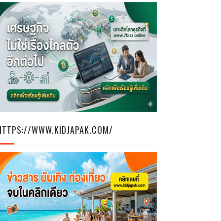
HTTPS://WWW.KIDJAPAK.COM/