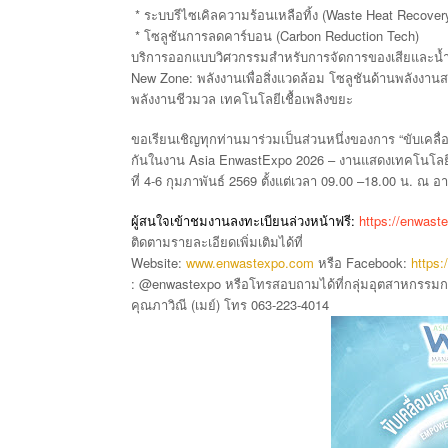
*
(Waste Heat Recover
ระบบรีไซเคิลความร้อนเหลือทิ้ง
*
(Carbon Reduction Tech)
โซลูชันการลดคาร์บอน
บริการออกแบบวิศวกรรมสำหรับการจัดการของเสียและน้ำ
New Zone:
พลังงานเพื่อสิ่งแวดล้อม
โซลูชันด้านพลังงานส
พลังงานชีวมวล
เทคโนโลยีเชื้อเพลิงขยะ
“
ขอเรียนเชิญทุกท่านมาร่วมเป็นส่วนหนึ่งของการ
ขับเคลื่
Asia EnwastExpo 2026 –
กันในงาน
งานแสดงเทคโนโลยีแล
4-6
2569
09.00 –18.00
.
ที่
กุมภาพันธ์
ตั้งแต่เวลา
น
ณ
อา
:
https://enwaste
ผู้สนใจเข้าชมงานลงทะเบียนล่วงหน้าฟรี
ติดตามรายละเอียดเพิ่มเติมได้ที่
Website:
www.enwastexpo.com
Facebook:
https
หรือ
: @enwastexpo
หรือโทรสอบถามได้ที่กลุ่มอุตสาหกรรมกา
(
)
063-223-4014
คุณภาวิณี
เมย์
โทร