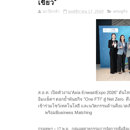
เขียว”
นก ปีกกล้า
พฤศจิกายน 17, 2568
เศรษฐกิจ
.
.
.
“Asia EnwastExpo 2026”
ส
อ
ท
เปิดตัวงาน
ดันไท
"One FTI"
Net Zero
อิมแพ็คฯ
ตอกย้ำพันธกิจ
สู่
ดึ
เข้าร่วมโชว์เทคโนโลยี
และนวัตกรรมด้านสิ่งแวดล
Business Matching
พร้อม
– 17
.
.
กรุงเทพฯ
พ
ย
กลุ่มอุตสาหกรรมการจัดการเพื่อสิ่ง