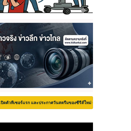
เปิดตัวทีเซอร์แรก และประกาศวันสตรีมของซีรีส์ใหม่ Carrie บนเวที San