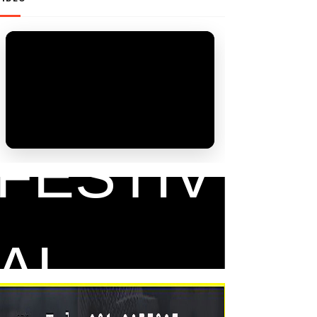
FAM
FESTIV
AL