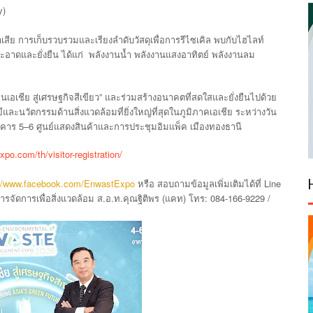
y)
เสีย
การเก็บรวบรวมและเรียงลำดับวัสดุเพื่อการรีไซเคิล
พบกับไฮไลท์
ะอาดและยั่งยืน
ได้แก่
พลังงานน้ำ
พลังงานแสงอาทิตย์
พลังงานลม
”
อนเอเชีย
สู่เศรษฐกิจสีเขียว
และร่วมสร้างอนาคตที่สดใสและยั่งยืนไปด้วย
ะนวัตกรรมด้านสิ่งแวดล้อมที่ยิ่งใหญ่ที่สุดในภูมิภาคเอเชีย
ระหว่างวัน
5–6
คาร
ศูนย์แสดงสินค้าและการประชุมอิมแพ็ค
เมืองทองธานี
xpo.com/th/visitor-registration/
://www.facebook.com/EnwastExpo
Line
หรือ
สอบถามข้อมูลเพิ่มเติมได้ที่
.
.
.
(
)
: 084-166-9229 /
รจัดการเพื่อสิ่งแวดล้อม
ส
อ
ท
คุณฐิติพร
แคท
โทร