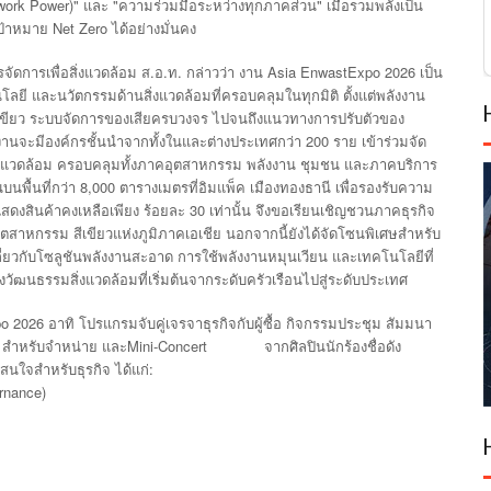
work Power)"
"
"
และ
ความร่วมมือระหว่างทุกภาคส่วน
เมื่อรวมพลังเป็น
Net Zero
ป้าหมาย
ได้อย่างมั่นคง
.
.
.
Asia EnwastExpo 2026
ัดการเพื่อสิ่งแวดล้อม
ส
อ
ท
กล่าวว่า
งาน
เป็น
โลยี
และนวัตกรรมด้านสิ่งแวดล้อมที่ครอบคลุมในทุกมิติ
ตั้งแต่พลังงาน
ขียว
ระบบจัดการของเสียครบวงจร
ไปจนถึงแนวทางการปรับตัวของ
200
านจะมีองค์กรชั้นนำจากทั้งในและต่างประเทศกว่า
ราย
เข้าร่วมจัด
่งแวดล้อม
ครอบคลุมทั้งภาคอุตสาหกรรม
พลังงาน
ชุมชน
และภาคบริการ
8,000
นบนพื้นที่กว่า
ตารางเมตรที่อิมแพ็ค
เมืองทองธานี
เพื่อรองรับความ
30
ี่แสดงสินค้าคงเหลือเพียง
ร้อยละ
เท่านั้น
จึงขอเรียนเชิญชวนภาคธุรกิจ
นอุตสาหกรรม
สีเขียวแห่งภูมิภาคเอเชีย
นอกจากนี้ยังได้จัดโซนพิเศษสำหรับ
ู้เกี่ยวกับโซลูชันพลังงานสะอาด
การใช้พลังงานหมุนเวียน
และเทคโนโลยีที่
งวัฒนธรรมสิ่งแวดล้อมที่เริ่มต้นจากระดับครัวเรือนไปสู่ระดับประเทศ
po 2026
อาทิ
โปรแกรมจับคู่เจรจาธุรกิจกับผู้ซื้อ
กิจกรรมประชุม
สัมมนา
Mini-Concert
สำหรับจำหน่าย
และ
จากศิลปินนักร้องชื่อดัง
:
่าสนใจสำหรับธุรกิจ
ได้แก่
rnance)