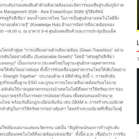
กระดับงานแสดงสินค้าด้านสิ่งแวดล้อมและจัดการของเสียสู่ระดับภูมิภาค
ste Management 2026 - Asia EnwastExpo 2026)
ชูวิสัยทัศน์
”
่เศรษฐกิจสีเขียว
ตอกย้ำบทบาทไทย
ในการเป็นศูนย์กลางเทคโนโลยีสิ่ง
” (Knowledge Hub)
์กลางองค์ความรู้
ด้านการจัดการสิ่งแวดล้อมของ
00 –18.00
.
5–6
น
ณ
อาคาร
ศูนย์แสดงสินค้าและการประชุมอิมแพ็ค
"
(Green Transition)"
ันโลกเข้าสู่ยุค
การเปลี่ยนผ่านด้านสิ่งแวดล้อม
อย่าง
(Sustainable Growth)"
"
รเติบโตอย่างยั่งยืน
โดยมี
เศรษฐกิจสีเขียว
ว
Economy)"
เป็นแกนกลาง
ประเทศไทยในฐานะศูนย์กลางอุตสาหกรรม
คให้เติบโตอย่างสมดุล
ทั้งนี้การขับเคลื่อนอุตสาหกรรมไทยให้เติบโตอย่าง
 Strength Together"
4
1.
ประกอบด้วย
มิติสำคัญ
ดังนี้
การผลักดัน
ESG
มธุรกิจบนพื้นฐาน
และบูรณาการนโยบายสิ่งแวดล้อมกับนโยบาย
ด
ผลักดันให้ภาคอุตสาหกรรมเร่งนำเทคโนโลยีที่ลดการใช้ทรัพยากร
ของ
สนุนภาคธุรกิจในการลดการปล่อยคาร์บอน
เพื่อตอบสนองเป้าหมาย
CBAM 4.
องไทย
พร้อมรับมือกฎระเบียบเข้มข้น
เช่น
การสร้างระบบนิเวศ
กสำคัญในการใช้ทรัพยากรอย่างคุ้มค่า
โดยสร้างระบบนิเวศที่เชื่อมโยงผู้
"
ม่ใช่เพียงแค่งานแสดงนวัตกรรม
แต่เป็น
สัญลักษณ์ของการก้าวสู่ระดับ
"
.
.
.
ลกเปลี่ยนเทคโนโลยีสิ่งแวดล้อมแห่งเอเชีย
ทั้งนี้ส
อ
ท
เชื่อมั่นว่า
การขับ