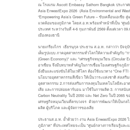
Ascott Embassy Sathorn Bangkok
ณ
โรงแรม
ประกาศย
Asia EnwastExpo 2026
(Asia Environmental and Wa
“Empowering Asia’s Green Future –
ขับเคลื่อนเอเชีย
สู
.
.
.
“
แวดล้อมของภูมิภาค
โดยส
อ
ท
พร้อมทำหน้าที่เป็น
ศูนย
4-6
2569
09.
ประเทศ
ระหว่างวันที่
กุมภาพันธ์
ตั้งแต่เวลา
เมืองทองธานี
.
.
.
นายเกรียงไกร
เธียรนุกุล
ประธาน
ส
อ
ท
กล่าวว่า
ปัจจุบ
"
เต็มรูปแบบ
ภาคอุตสาหกรรมทั่วโลกให้ความสำคัญกับ
กา
(Green Economy)"
"
(Circular 
และ
เศรษฐกิจหมุนเวียน
อาเซียน
จึงมีบทบาทสำคัญในการเชื่อมโยงเศรษฐกิจภูมิภา
"One FTI –
ยั่งยืนและแข่งขันได้ในเวทีโลก
ต้องใช้แนวทาง
นโยบายอุตสาหกรรมสีเขียว
ให้เป็นวาระแห่งชาติ
ส่งเสริ
2.
อุตสาหกรรม
การส่งเสริมการลงทุนในเทคโนโลยีสะอา
3.
เสีย
และการปล่อยคาร์บอน
มาใช้ในการผลิต
การสนับ
Carbon Neutrality
2050
Net Zero
2065
ในปี
และ
ในปี
ข
เศรษฐกิจหมุนเวียนที่ครบวงจร
ด้วยการพัฒนาให้เป็นกลไ
ผลิต
ผู้บริโภค
และผู้จัดการของเสีย
.
.
.
Asia EnwastExpo 2026
ประธานส
อ
ท
ย้ำด้วยว่า
งาน
ไ
"
"
ภูมิภาค
ที่ประเทศไทยจะเป็น
ศูนย์กลางการเรียนรู้และแ