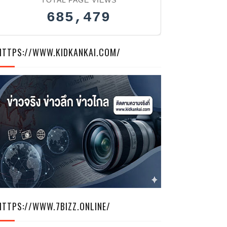
685,479
HTTPS://WWW.KIDKANKAI.COM/
HTTPS://WWW.7BIZZ.ONLINE/