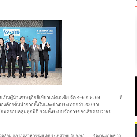
4–6
.
. 69
ยเป็นผู้นำเศรษฐกิจสีเขียวแห่งเอเชีย
จัด
ก
พ
ที่
200
งองค์กรชั้นนำจากทั้งในและต่างประเทศกว่า
ราย
้อมครอบคลุมทุกมิติ
รวมทั้งระบบจัดการของเสียครบวงจร
(
.
.
.)
แวดล้อม
สภาอุตสาหกรรมแห่งประเทศไทย
ส
อ
ท
จัดงานแถลงข่าว