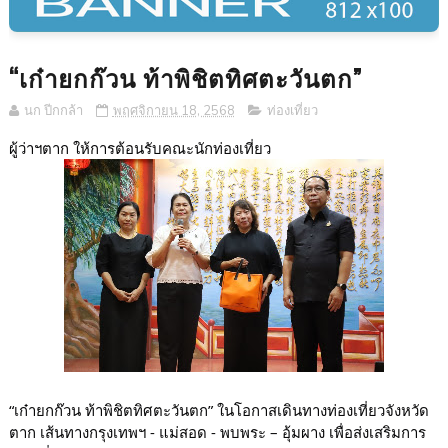
“เก๋ายกก๊วน ท้าพิชิตทิศตะวันตก”
นก ปีกกล้า
พฤศจิกายน 18, 2568
ท่องเที่ยว
ผู้ว่าฯตาก ให้การต้อนรับคณะนักท่องเที่ยว
“เก๋ายกก๊วน ท้าพิชิตทิศตะวันตก” ในโอกาสเดินทางท่องเที่ยวจังหวัด
ตาก เส้นทางกรุงเทพฯ - แม่สอด - พบพระ – อุ้มผาง เพื่อส่งเสริมการ