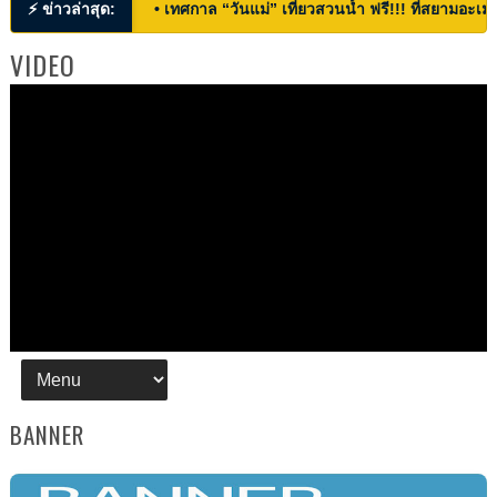
⚡ ข่าวล่าสุด:
• เทศกาล “วันแม่” เที่ยวสวนน้ำ ฟรี!!! ที่สยามอะเมซ
VIDEO
BANNER