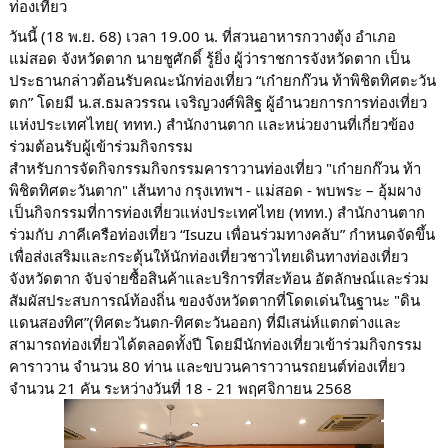
ท่องเที่ยว
วันนี้ (18 พ.ย. 68) เวลา 19.00 น. ที่สวนอาหารกวางตุ้ง อำเภอ
แม่สอด จังหวัดตาก นายชูศักดิ์ รู้ยิ่ง ผู้ว่าราชการจังหวัดตาก เป็น
ประธานกล่าวต้อนรับคณะนักท่องเที่ยว “เก๋ายกก๊วน ท้าพิชิตทิศตะวัน
ตก” โดยมี น.ส.ธมลวรรณ เจริญวงศ์พิสิฐ ผู้อำนวยการการท่องเที่ยว
แห่งประเทศไทย( ททท.) สำนักงานตาก
เเละหน่วยงานที่เกี่ยวข้อง
ร่วมต้อนรับผู้เข้าร่วมกิจกรรม
สำหรับการจัดกิจกรรมกิจกรรมคาราวานท่องเที่ยว "เก๋ายกก๊วน ท้า
พิชิตทิศตะวันตาก" เส้นทาง กรุงเทพฯ - แม่สอด - พบพระ – อุ้มผาง
เป็นกิจกรรมที่การท่องเที่ยวแห่งประเทศไทย (ททท.) สำนักงานตาก
ร่วมกับ ภาคีเครือท่องเที่ยว “Isuzu เพื่อนร่วมทางคลับ” กำหนดจัดขึ้น
เพื่อส่งเสริมและกระตุ้นให้นักท่องเที่ยวชาวไทยเดินทางท่องเที่ยว
จังหวัดตาก จับจ่ายซื้อสินค้าและบริการที่สะท้อน อัตลักษณ์และร่วม
สัมผัสประสบการณ์ท้องถิ่น ของจังหวัดตากที่โดดเด่นในฐานะ "ดิน
แดนสองทิศ”(ทิศตะวันตก-ทิศตะวันออก) ที่มีเสน่ห์แตกต่างและ
สามารถท่องเที่ยวได้ตลอดทั้งปี โดยมีนักท่องเที่ยวเข้าร่วมกิจกรรม
คาราวาน จำนวน 80 ท่าน และขบวนคาราวานรถยนต์ท่องเที่ยว
จำนวน 21 คัน ระหว่างวันที่ 18 - 21 พฤศจิกายน 2568