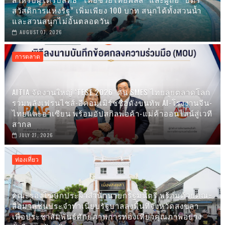
สวัสดิการแห่งรัฐ” เพิ่มเพียง 100 บาท สนุกได้ทั้งสวนน้ำ
และสวนสนุกไม่อั้นตลอดวัน
AUGUST 07, 2026
การตลาด
AITIA จัดงานใหญ่ ‘TESE 2026’ ดัน SMES ไทยลุยตลาดโลก
รวมพลังเฟรนไชส์-อีคอมเมิร์ซชื่อดังขนทัพ AI-โรงงานจีน-
ไทยและอาเซียน พร้อมอัปสกิลพ่อค้า-แม่ค้าออนไลน์สู่เวที
สากล
JULY 27, 2026
ท่องเที่ยว
คณะรองโฆษกประจำสำนักนายกรัฐมนตรี พร้อมด้วยคณะ
สื่อมวลชนประจำทำเนียบรัฐบาลลงพื้นที่จังหวัดสงขลา
เพื่อประชาสัมพันธ์ศักยภาพการท่องเที่ยวคุณภาพอย่าง