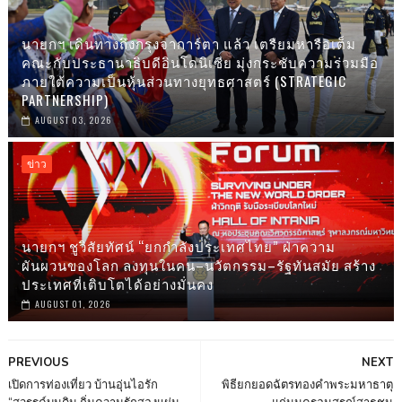
นายกฯ เดินทางถึงกรุงจาการ์ตา แล้ว เตรืยมหารือเต็ม
คณะกับประธานาธิบดีอินโดนิเซีย มุ่งกระชับความร่วมมือ
ภายใต้ความเป็นหุ้นส่วนทางยุทธศาสตร์ (STRATEGIC
PARTNERSHIP)
AUGUST 03, 2026
ข่าว
นายกฯ ชูวิสัยทัศน์ “ยกกำลังประเทศไทย” ฝ่าความ
ผันผวนของโลก ลงทุนในคน–นวัตกรรม–รัฐทันสมัย สร้าง
ประเทศที่เติบโตได้อย่างมั่นคง
AUGUST 01, 2026
PREVIOUS
NEXT
เปิดการท่องเที่ยว บ้านอุ่นไอรัก
พิธียกยอดฉัตรทองคำพระมหาธาตุ