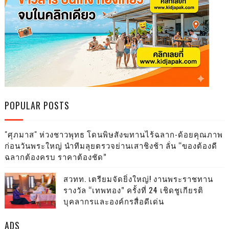
POPULAR POSTS
"ศุภมาส" ห่วงชาวพุทธ โดนพิษสังฆทานไร้ฉลาก-ด้อยคุณภาพ
ก่อนวันพระใหญ่ นำทีมลุยตรวจย่านเสาชิงช้า ลั่น “ของต้องดี
ฉลากต้องครบ ราคาต้องชัด”
สวทท. เตรียมจัดยิ่งใหญ่! งานพระราชทาน
รางวัล “เทพทอง” ครั้งที่ 24 เชิดชูเกียรติ
บุคลากรและองค์กรสื่อดีเด่น
ADS