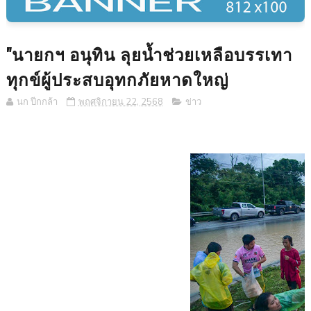
"นายกฯ อนุทิน ลุยน้ำช่วยเหลือบรรเทา
ทุกข์ผู้ประสบอุทกภัยหาดใหญ่
นก ปีกกล้า
พฤศจิกายน 22, 2568
ข่าว