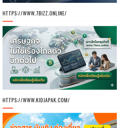
HTTPS://WWW.7BIZZ.ONLINE/
HTTPS://WWW.KIDJAPAK.COM/