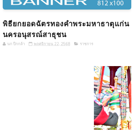
พิธียกยอดฉัตรทองคำพระมหาธาตุแก่น
นครอนุสรณ์สาธุชน
นก ปีกกล้า
พฤศจิกายน 22, 2568
ราชการ