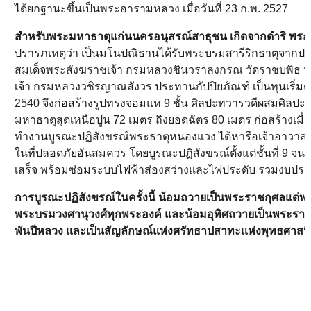
ได้ยกฐานะขึ้นเป็นพระอารามหลวง เมื่อวันที่ 23 ก.พ. 2527
สำหรับพระมหาธาตุแก่นนครอนุสรณ์สาธุชน เกิดจากดำริ พระธร
ปรารภเหตุว่า เป็นมโนปณิธานได้รับพระบรมสารีริกธาตุจากปร
สมเด็จพระสังฆราชเจ้า กรมหลวงชินวราลงกรณ วัดราชบพิธ ประ
เจ้า กรมหลวงวชิรญาณสังวร ประทานกัปปิยภัณฑ์ เป็นทุนเริ่มต
2540 จึงก่อสร้างรูปทรงจอมแห 9 ชั้น ศิลปะทวารวดีผสมศิลปะล
มหาธาตุสุดเหนือปูน 72 เมตร ถึงยอดฉัตร 80 เมตร ก่อสร้างเมื่
ทำงานบูรณะปฏิสังขรณ์พระธาตุหนองแวง ได้หารือเจ้าอาวาส
ในที่ปลอดภัยอันสมควร โดยบูรณะปฏิสังขรณ์ตั้งแต่ชั้นที่ 9 จน
เสร็จ พร้อมซ่อมระบบไฟฟ้าส่องสว่างและไฟประดับ รวมงบปร
การบูรณะปฏิสังขรณ์ในครั้งนี้ น้อมถวายเป็นพระราชกุศลแด่พร
พระบรมวงศานุวงศ์ทุกพระองค์ และน้อมอุทิศถวายเป็นพระราชก
พันปีหลวง และเป็นสัญลักษณ์แห่งศรัทธาปสาทะแห่งพุทธศาส