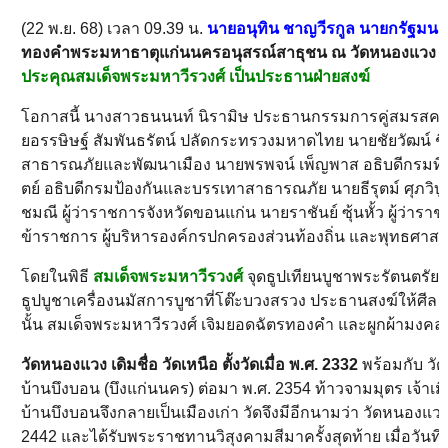
(22 พ.ย. 68) เวลา 09.39 น.
นายอนุทิน ชาญวีรกูล นายกรัฐมน
ทองคำพระมหาธาตุแก่นนครอนุสรณ์สาธุชน ณ วัดหนองแวง พ
ประคุณสมเด็จพระมหาวีรวงศ์ เป็นประธานฝ่ายสงฆ์
โอกาสนี้ นางสาวธนนนท์ นิรามิษ ประธานกรรมการคู่สมรสคณะ
ยอรรษิษฐ์ สัมพันธรัตน์ ปลัดกระทรวงมหาดไทย นายชัยวัฒน์ ช
สาธารณภัยและพัฒนาเมือง นายพรพจน์ เพ็ญพาส อธิบดีกรมที่
ตย์ อธิบดีกรมป้องกันและบรรเทาสาธารณภัย นายธีรุตม์ ศุภวิบู
ชมณี ผู้ว่าราชการจังหวัดขอนแก่น นายราชันย์ ซุ้นหั้ว ผู้ว่าร
ข้าราชการ ผู้บริหารองค์กรปกครองส่วนท้องถิ่น และพุทธศาสนิ
โดยในพิธี
สมเด็จพระมหาวีรวงศ์
จุดธูปเทียนบูชาพระรัตนตรั
ธูปบูชาเครื่องนมัสการบูชาที่โต๊ะบวงสรวง ประธานสงฆ์ให้
นั้น สมเด็จพระมหาวีรวงศ์ เจิมยอดฉัตรทองคำ และผูกผ้ามงค
วัดหนองแวง เดิมชื่อ วัดเหนือ ตั้งวัดเมื่อ พ.ศ. 2332
พร้อมกับ วั
บ้านบึงบอน (บึงแก่นนคร) ต่อมา พ.ศ. 2354 ท้าวจามมุตร เจ้าเม
บ้านบึงบอนจึงกลายเป็นเมืองเก่า วัดจึงมีอีกนามว่า วัดหนองแว
2442 และได้รับพระราชทานวิสุงคามสีมาครั้งสุดท้าย เมื่อวันที