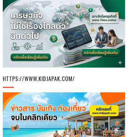
HTTPS://WWW.KIDJAPAK.COM/