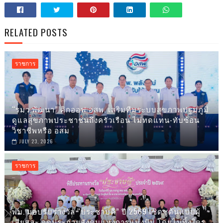
RELATED POSTS
ราชการ
“รมว.พัฒนา” คิกออฟ อสพ. เสริมทีมระบบสุขภาพปฐมภูมิ
ดูแลสุขภาพประชาชนถึงครัวเรือน ไม่ทดแทน-ทับซ้อน
วิชาชีพหรือ อสม
JULY 23, 2026
ราชการ
พม. มอบรับรางวัล “ประชาบดี” ปี 2569 เชิดชูต้นแบบผู้
เสียสละ จุดประกายสังคมแห่งการแบ่งปัน โดยไม่ทิ้งใคร