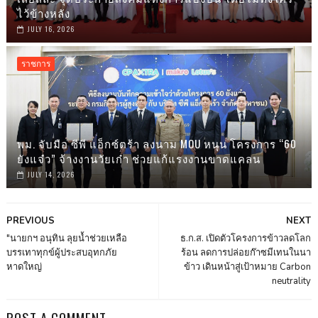
ไว้ข้างหลัง
JULY 16, 2026
ราชการ
พม. จับมือ ซีพี แอ็กซ์ตร้า ลงนาม MOU หนุน โครงการ “60
ยังแจ๋ว” จ้างงานวัยเก๋า ช่วยแก้แรงงานขาดแคลน
JULY 14, 2026
PREVIOUS
NEXT
"นายกฯ อนุทิน ลุยน้ำช่วยเหลือ
ธ.ก.ส. เปิดตัวโครงการข้าวลดโลก
บรรเทาทุกข์ผู้ประสบอุทกภัย
ร้อน ลดการปล่อยก๊าซมีเทนในนา
หาดใหญ่
ข้าว เดินหน้าสู่เป้าหมาย Carbon
neutrality
POST A COMMENT