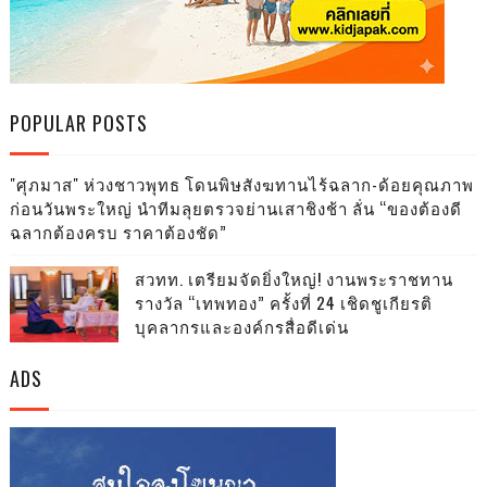
POPULAR POSTS
"ศุภมาส" ห่วงชาวพุทธ โดนพิษสังฆทานไร้ฉลาก-ด้อยคุณภาพ
ก่อนวันพระใหญ่ นำทีมลุยตรวจย่านเสาชิงช้า ลั่น “ของต้องดี
ฉลากต้องครบ ราคาต้องชัด”
สวทท. เตรียมจัดยิ่งใหญ่! งานพระราชทาน
รางวัล “เทพทอง” ครั้งที่ 24 เชิดชูเกียรติ
บุคลากรและองค์กรสื่อดีเด่น
ADS