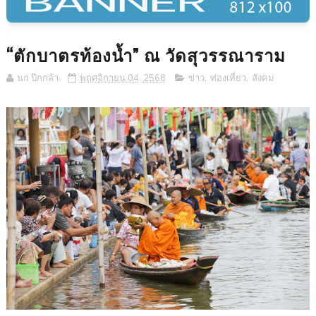
“ตักบาตรท้องน้ำ” ณ วัดสุวรรณาราม
นก ปีกกล้า
พฤศจิกายน 04, 2568
ข่าว
,
ท่องเที่ยว
,
สังคม