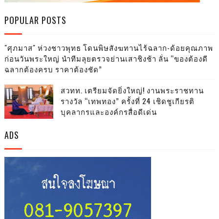
POPULAR POSTS
"ศุภมาส" ห่วงชาวพุทธ โดนพิษสังฆทานไร้ฉลาก-ด้อยคุณภาพ
ก่อนวันพระใหญ่ นำทีมลุยตรวจย่านเสาชิงช้า ลั่น “ของต้องดี
ฉลากต้องครบ ราคาต้องชัด”
สวทท. เตรียมจัดยิ่งใหญ่! งานพระราชทาน
รางวัล “เทพทอง” ครั้งที่ 24 เชิดชูเกียรติ
บุคลากรและองค์กรสื่อดีเด่น
ADS