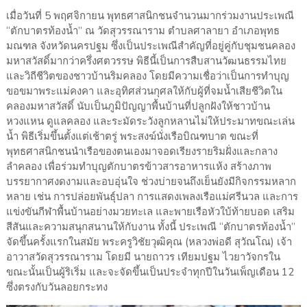
เมื่อวันที่ 5 พฤศจิกายน พุทธศาสนิกชนจำนวนมากร่วมงานประเพณี
“ตักบาตรท้องน้ำ” ณ วัดสุวรรณาราม ตำบลศาลายา อำเภอพุทธ
มณฑล จังหวัดนครปฐม ซึ่งเป็นประเพณีสำคัญที่อยู่คู่กับชุมชนคลอง
มหาสวัสดิ์มากว่าครึ่งศตวรรษ พิธีนี้เป็นการสืบสานวัฒนธรรมไทย
และวิถีชีวิตของชาวบ้านริมคลอง โดยมีความเชื่อว่าเป็นการทำบุญ
ขอขมาพระแม่คงคา และอุทิศส่วนกุศลให้กับผู้ที่จมน้ำเสียชีวิตใน
คลองมหาสวัสดิ์ นับเป็นภูมิปัญญาพื้นบ้านที่ปลูกฝังให้ชาวบ้าน
หวงแหน ดูแลคลอง และระมัดระวังลูกหลานไม่ให้ประมาทขณะเล่น
น้ำ พิธีเริ่มขึ้นตั้งแต่เช้าตรู่ พระสงฆ์นั่งเรือบิณฑบาต ขณะที่
พุทธศาสนิกชนนำเรือของตนเองมาจอดเรียงรายริมฝั่งและกลาง
ลำคลอง เพื่อร่วมทำบุญตักบาตรข้าวสารอาหารแห้ง สร้างภาพ
บรรยากาศงดงามและอบอุ่นใจ ช่วงบ่ายจนถึงเย็นยังมีกิจกรรมหลาก
หลาย เช่น การปล่อยพันธุ์ปลา การแสดงเพลงเรือแม่ศรีนวล และการ
แข่งขันกีฬาพื้นบ้านอย่างมวยทะเล และพายเรือหัวใบ้ท้ายบอด เสริม
สีสันและความสนุกสนานให้กับงาน ทั้งนี้ ประเพณี “ตักบาตรท้องน้ำ”
จัดขึ้นครั้งแรกในสมัย พระครูวิชัยวุฒิคุณ (หลวงพ่อดี สุวัณโณ) เจ้า
อาวาสวัดสุวรรณาราม โดยมี นายถาวร เทียมปฐม ไวยาวัจกรใน
ขณะนั้นเป็นผู้ริเริ่ม และจะจัดขึ้นเป็นประจำทุกปีในวันเพ็ญเดือน 12
ซึ่งตรงกับวันลอยกระทง