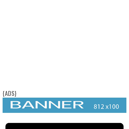
FA
{ADS}
M