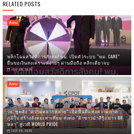
RELATED POSTS
สังคม
พลิกโฉมสวัสดิการสังคม! พม. เปิดตัวระบบ “พม. CARE”
ยื่นขอเงินสงเคราะห์ง่ายๆ ผ่านมือถือ คลิกเดียวจบ
JULY 06, 2026
สังคม
วธ. ชูพลัง “ความหลากหลาย” เปิดพื้นที่แห่งความภาค
ภูมิใจ สร้างสังคมเท่าเทียม ส่งต่อ “ผ้าขาวม้าสีรุ้ง ยาว 88
หลา” สู่เวที WORLD PRIDE
JULY 06, 2026