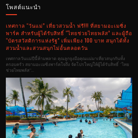
โพสต์แนะนำ
เทศกาล “วันแม่” เที่ยวสวนน้ำ ฟรี!!! ที่สยามอะเมซิ่ง
พาร์ค สำหรับผู้ได้รับสิทธิ์ “ไทยช่วยไทยพลัส” และผู้ถือ
“บัตรสวัสดิการแห่งรัฐ” เพิ่มเพียง 100 บาท สนุกได้ทั้ง
สวนน้ำและสวนสนุกไม่อั้นตลอดวัน
เทศกาลวันแม่ปีนี้ห้ามพลาด คุณลูกจูงมือคุณแม่มาเที่ยวสนุกกันทั้ง
ครอบครัว สยามอะเมซิ่งพาร์คใจถึง จัดโปรใหญ่ให้ผู้ได้รับสิทธิ์ “ไทย
ช่วยไทยพลัส”...