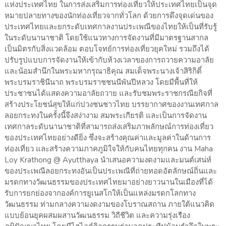
แห่งประเทศไทย ในการส่งเสริมการท่องเที่ยวให้ประเทศไทยเป็นจุด
หมายปลายทางของนักท่องเที่ยวจากทั่วโลก ด้วยการดึงจุดเด่นของ
ประเทศไทยและยกระดับเทศกาลงานประเพณีของไทยให้เป็นที่รับรู้
ในระดับนานาชาติ โดยใช้แนวทางการจัดงานที่มีมาตรฐานสากล
เป็นมิตรกับสิ่งแวดล้อม ตอบโจทย์การท่องเที่ยวยุคใหม่ รวมถึงได้
ปรับรูปแบบการจัดงานให้เข้ากับห้วงเวลาของการถวายความอาลัย
และน้อมสำนึกในพระมหากรุณาธิคุณ สมเด็จพระนางเจ้าสิริกิติ์
พระบรมราชินีนาถ พระบรมราชชนนีพันปีหลวง โดยมีพื้นที่ให้
ประชาชนได้แสดงความอาลัยถวาย และรับชมพระราชกรณียกิจที่
สร้างประโยชน์สุขให้แก่ปวงชนชาวไทย บรรยากาศของงานเทศกาล
ลอยกระทงในครั้งนี้จึงสง่างาม สมพระเกียรติ และเป็นการจัดงาน
เทศกาลระดับนานาชาติที่สามารถส่งเสริมภาพลักษณ์การท่องเที่ยว
ของประเทศไทยอย่างดียิ่ง ซึ่งจะสร้างคุณค่าและมูลค่าในด้านการ
ท่องเที่ยว และสร้างความภาคภูมิใจให้กับคนไทยทุกคน งาน Maha
Loy Krathong @ Ayutthaya นำเสนอความงดงามและมนต์เสน่ห์
ของประเพณีลอยกระทงอันเป็นประเพณีที่ถ่ายทอดอัตลักษณ์ถิ่นและ
มรดกทางวัฒนธรรมของประเทศไทยมาอย่างยาวนานในเมืองที่ได้
รับการยกย่องจากองค์การยูเนสโกให้เป็นแหล่งมรดกโลกทาง
วัฒนธรรม ท่ามกลางความงดงามของโบราณสถาน ภายใต้แนวคิด
แบบย้อนยุคผสมผสานวัฒนธรรม วิถีชีวิต และความรุ่งเรือง