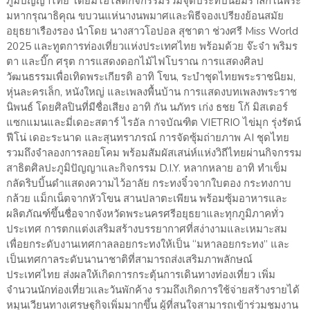
ภูมิปัญญาไทย โดยมีไฮไลต์กิจกรรมร่วมจุดประทีปน้อมรำลึกในพระ
มหากรุณาธิคุณ ขบวนแห่นางนพมาศและพิธีจองเปรียงย้อนสมัย
อยุธยาเรืองรอง นำโดย นางสาวโอปอล สุชาตา ช่วงศรี Miss World
2025 และทูตการท่องเที่ยวแห่งประเทศไทย พร้อมด้วย จ๊ะจ๋า พริมร
ตา และบิ๊ก ศรุต การแสดงดอกไม้ไฟโบราณ การแสดงศิลป
วัฒนธรรมเพื่อเทิดพระเกียรติ อาทิ โขน, ระบำชุดไทยพระราชนิยม,
หุ่นละครเล็ก, หนังใหญ่ และเพลงพื้นบ้าน การแสดงบทเพลงพระราช
นิพนธ์ โดยศิลปินที่มีชื่อเสียง อาทิ กัน นภัทร เก่ง ธชย โก้ มิสเตอร์
แซกแมนและมี่เดอะสตาร์ ไรอัล กาจบัณฑิต VIETRIO ไข่มุก รุ่งรัตน์
ฟีโน่ เดอะระนาด และสุนทราภรณ์ การจัดซุ้มถ่ายภาพ AI ชุดไทย
รวมถึงจำลองการลอยโคม พร้อมสัมผัสเสน่ห์แห่งวิถีไทยผ่านกิจกรรม
สาธิตศิลปะภูมิปัญญาและกิจกรรม D.I.Y. หลากหลาย อาทิ ทำเข็ม
กลัดริบบิ้นดำแสดงความไว้อาลัย กระทงจิ๋วจากใบตอง กระทงกาบ
กล้วย แม็กเน็ตจากหัวโขน สานปลาตะเพียน พร้อมซุ้มอาหารและ
ผลิตภัณฑ์ขึ้นชื่อจากจังหวัดพระนครศรีอยุธยาและทุกภูมิภาคทั่ว
ประเทศ การตกแต่งเสริมสร้างบรรยากาศที่สง่างามและเหมาะสม
เพื่อยกระดับงานเทศกาลลอยกระทงให้เป็น “มหาลอยกระทง” และ
เป็นเทศกาลระดับนานาชาติที่สามารถส่งเสริมภาพลักษณ์
ประเทศไทย ส่งผลให้เกิดการกระตุ้นการเดินทางท่องเที่ยว เพิ่ม
จำนวนนักท่องเที่ยวและวันพักค้าง รวมถึงเกิดการใช้จ่ายสร้างรายได้
หมุนเวียนทางเศรษฐกิจเพิ่มมากขึ้น ผู้ที่สนใจสามารถเข้าร่วมชมงาน