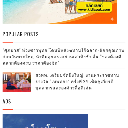
POPULAR POSTS
"ศุภมาส" ห่วงชาวพุทธ โดนพิษสังฆทานไร้ฉลาก-ด้อยคุณภาพ
ก่อนวันพระใหญ่ นำทีมลุยตรวจย่านเสาชิงช้า ลั่น “ของต้องดี
ฉลากต้องครบ ราคาต้องชัด”
สวทท. เตรียมจัดยิ่งใหญ่! งานพระราชทาน
รางวัล “เทพทอง” ครั้งที่ 24 เชิดชูเกียรติ
บุคลากรและองค์กรสื่อดีเด่น
ADS