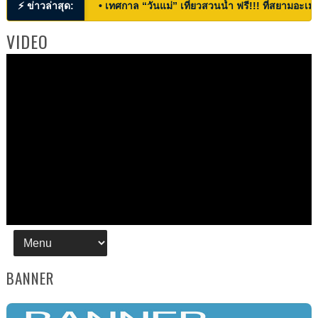
⚡ ข่าวล่าสุด:
• เทศกาล “วันแม่” เที่ยวสวนน้ำ ฟรี!!! ที่สยามอะเมซ
VIDEO
BANNER