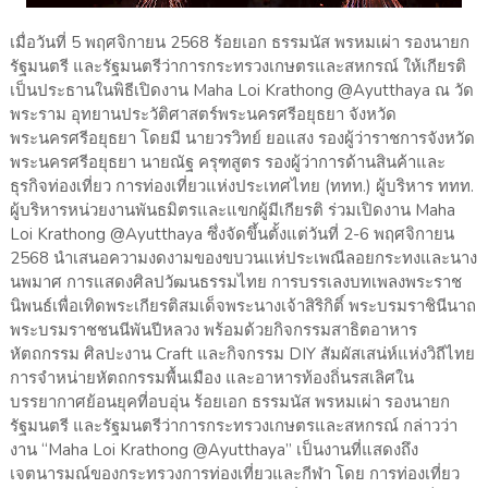
เมื่อวันที่ 5 พฤศจิกายน 2568 ร้อยเอก ธรรมนัส พรหมเผ่า รองนายก
รัฐมนตรี และรัฐมนตรีว่าการกระทรวงเกษตรและสหกรณ์ ให้เกียรติ
เป็นประธานในพิธีเปิดงาน Maha Loi Krathong @Ayutthaya ณ วัด
พระราม อุทยานประวัติศาสตร์พระนครศรีอยุธยา จังหวัด
พระนครศรีอยุธยา โดยมี นายวรวิทย์ ยอแสง รองผู้ว่าราชการจังหวัด
พระนครศรีอยุธยา นายณัฐ ครุฑสูตร รองผู้ว่าการด้านสินค้าและ
ธุรกิจท่องเที่ยว การท่องเที่ยวแห่งประเทศไทย (ททท.) ผู้บริหาร ททท.
ผู้บริหารหน่วยงานพันธมิตรและแขกผู้มีเกียรติ ร่วมเปิดงาน Maha
Loi Krathong @Ayutthaya ซึ่งจัดขึ้นตั้งแต่วันที่ 2-6 พฤศจิกายน
2568 นำเสนอความงดงามของขบวนแห่ประเพณีลอยกระทงและนาง
นพมาศ การแสดงศิลปวัฒนธรรมไทย การบรรเลงบทเพลงพระราช
นิพนธ์เพื่อเทิดพระเกียรติสมเด็จพระนางเจ้าสิริกิติ์ พระบรมราชินีนาถ
พระบรมราชชนนีพันปีหลวง พร้อมด้วยกิจกรรมสาธิตอาหาร
หัตถกรรม ศิลปะงาน Craft และกิจกรรม DIY สัมผัสเสน่ห์แห่งวิถีไทย
การจำหน่ายหัตถกรรมพื้นเมือง และอาหารท้องถิ่นรสเลิศใน
บรรยากาศย้อนยุคที่อบอุ่น ร้อยเอก ธรรมนัส พรหมเผ่า รองนายก
รัฐมนตรี และรัฐมนตรีว่าการกระทรวงเกษตรและสหกรณ์ กล่าวว่า
งาน “Maha Loi Krathong @Ayutthaya” เป็นงานที่แสดงถึง
เจตนารมณ์ของกระทรวงการท่องเที่ยวและกีฬา โดย การท่องเที่ยว