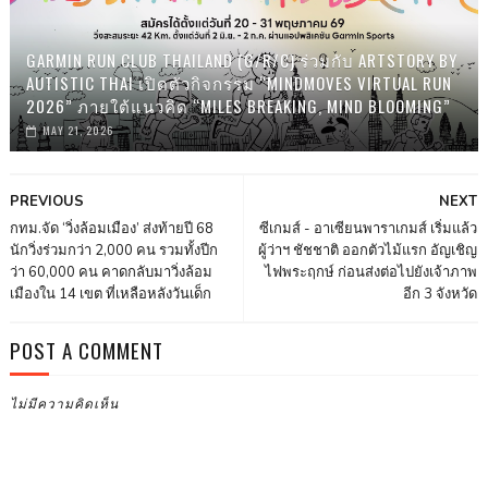
GARMIN RUN CLUB THAILAND (G/R/C) ร่วมกับ ARTSTORY BY
AUTISTIC THAI เปิดตัวกิจกรรม “MINDMOVES VIRTUAL RUN
2026” ภายใต้แนวคิด “MILES BREAKING, MIND BLOOMING”
MAY 21, 2026
PREVIOUS
NEXT
กทม.จัด ‘วิ่งล้อมเมือง’ ส่งท้ายปี 68
ซีเกมส์ - อาเซียนพาราเกมส์ เริ่มแล้ว
นักวิ่งร่วมกว่า 2,000 คน รวมทั้งปีก
ผู้ว่าฯ ชัชชาติ ออกตัวไม้แรก อัญเชิญ
ว่า 60,000 คน คาดกลับมาวิ่งล้อม
ไฟพระฤกษ์ ก่อนส่งต่อไปยังเจ้าภาพ
เมืองใน 14 เขต ที่เหลือหลังวันเด็ก
อีก 3 จังหวัด
POST A COMMENT
ไม่มีความคิดเห็น