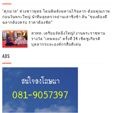
"ศุภมาส" ห่วงชาวพุทธ โดนพิษสังฆทานไร้ฉลาก-ด้อยคุณภาพ
ก่อนวันพระใหญ่ นำทีมลุยตรวจย่านเสาชิงช้า ลั่น “ของต้องดี
ฉลากต้องครบ ราคาต้องชัด”
สวทท. เตรียมจัดยิ่งใหญ่! งานพระราชทาน
รางวัล “เทพทอง” ครั้งที่ 24 เชิดชูเกียรติ
บุคลากรและองค์กรสื่อดีเด่น
ADS