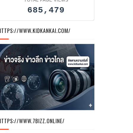
685,479
HTTPS://WWW.KIDKANKAI.COM/
HTTPS://WWW.7BIZZ.ONLINE/