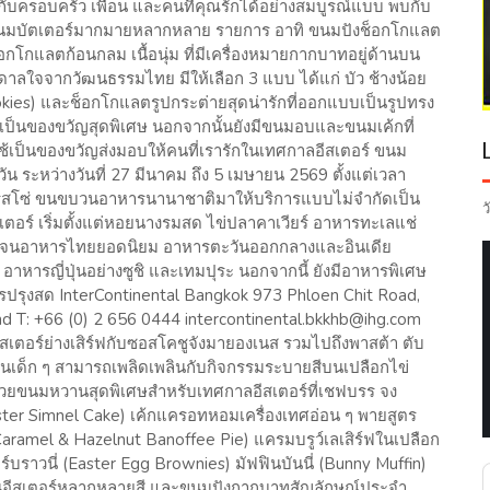
กับครอบครัว เพื่อน และคนที่คุณรักได้อย่างสมบูรณ์แบบ พบกับ
นขนมบัตเตอร์มากมายหลากหลาย รายการ อาทิ ขนมปังช็อกโกแลต
โกแลตก้อนกลม เนื้อนุ่ม ที่มีเครื่องหมายกากบาทอยู่ด้านบน
นดาลใจจากวัฒนธรรมไทย มีให้เลือก 3 แบบ ได้แก่ บัว ช้างน้อย
ookies) และช็อกโกแลตรูปกระต่ายสุดน่ารักที่ออกแบบเป็นรูปทรง
เป็นของขวัญสุดพิเศษ นอกจากนั้นยังมีขนมอบและขนมเค้กที่
ช้เป็นของขวัญส่งมอบให้คนที่เรารักในเทศกาลอีสเตอร์ ขนม
น ระหว่างวันที่ 27 มีนาคม ถึง 5 เมษายน 2569 ตั้งแต่เวลา
เพรสโซ่ ขนขบวนอาหารนานาชาติมาให้บริการแบบไม่จำกัดเป็น
ว
เตอร์ เริ่มตั้งแต่หอยนางรมสด ไข่ปลาคาเวียร์ อาหารทะเลแช่
ตลอดจนอาหารไทยยอดนิยม อาหารตะวันออกกลางและอินเดีย
อาหารญี่ปุ่นอย่างซูชิ และเทมปุระ นอกจากนี้ ยังมีอาหารพิเศษ
รุงสด InterContinental Bangkok 973 Phloen Chit Road,
d T: +66 (0) 2 656 0444 intercontinental.bkkhb@ihg.com
เตอร์ย่างเสิร์ฟกับซอสโคชูจังมายองเนส รวมไปถึงพาสต้า ตับ
ส่วนเด็ก ๆ สามารถเพลิดเพลินกับกิจกรรมระบายสีบนเปลือกไข่
ด้วยขนมหวานสุดพิเศษสำหรับเทศกาลอีสเตอร์ที่เชฟบรร จง
Easter Simnel Cake) เค้กแครอทหอมเครื่องเทศอ่อน ๆ พายสูตร
aramel & Hazelnut Banoffee Pie) แครมบรูว์เลเสิร์ฟในเปลือก
์บราวนี่ (Easter Egg Brownies) มัฟฟินบันนี่ (Bunny Muffin)
วันอีสเตอร์หลากหลายสี และขนมปังกากบาทสัญลักษณ์ประจำ