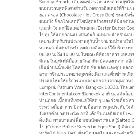
Sunday Brunch) เติมเต็มช่วงเวลาแห่งความสุขให้
ขนมหวานสุดพิเศษสำหรับเทศกาลอีสเตอร์ที่ร้า
ฮอตครอส (Chocolate Hot Cross Bun) ขนมปังช็อก
ขนมปัง ช็อกโกแลตดีไซน์สุดสร้างสรรค์ที่มีแรงบั
และน้ำใจ คุกกี้อีสเตอร์เนยสด (Easter Butter C
ไข่ทุบให้แตกก่อนแบ่งปันกันกิ นเหมาะสำหรับมอบ
เหมาะสำหรับรับประทานคู่กับน้ำชายามบ่าย หรือใ
หวานสุดพิเศษสำหรับเทศกาลอีสเตอร์ให้บริการทุกวั
08.00 น. ถึง 19.00 น. ในขณะที่ห้องอาหาร เอส
พิเศษในบุฟเฟ่ต์มื้อสายวันอาทิต ย์ฉลองเทศกาลอีส
เย็นฉ่ำบนน้ำแข็ง โคลด์คัต ชีส สลัด และซุป 
อาหารจีนประเภทย่างสูตรดั้งเดิม และติ่มซำรสเลิศ 
ปรุงสดใหม่ให้บริการแบบจานต่อจานจากมุมอาหารป
Lumpini, Pathum Wan, Bangkok 10330, Thailan
InterContinental.com/Bangkok อาทิ บอสตันล็อบส
ห่านทอด เนื้ออบที่เชฟแล่ให้สด ๆ และก๋วยเตี๋ยว 
ระหว่างมื้ออาหาร ปิดท้ายมื้ออาหารสุดประทับใจ
รังสรรค์อย่างประณีต อาทิ เค้กซิมเนลอีสเตอร์ (
ดั้งเดิม พายบานอฟฟี่ฮาเซลนัทคาราเมล (Salted C
ไข่ (Crème Brûlée Served in Eggs Shell) อีสเตอร
ทาร์ตไข่ (Egg Tart) ช็อกโกแลตไข่และกระต่าย