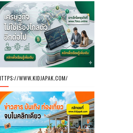
HTTPS://WWW.KIDJAPAK.COM/