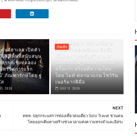
PRIME VIDEO เผยภาพแรกของ
CARRIE ซีรีส์ใหม่ที่แฟนๆ ทั่ว
โลกรอคอย การนำนวนิยาย
บันเทิง
คุนส์ฮาเลอ เปิดตัว
เรื่องแรกของสตีเฟน คิง ซึ่ง
UND พื้นที่สนับสนุน
เป็นผลงานระดับตำนาน มา
งสรรค์เชิงทดลอง
ดัดแปลงในรูปแบบซีรีส์เป็น
มนิทรรศการแรก
ครั้งแรก พร้อมตีความใหม่
G’ ภัณฑารักษ์โดย ฐ
โดย ไมค์ ฟลานาแกน โชว์รัน
ใส
เนอร์มากฝีมือ
01, 2026
JULY 17, 2026
NEXT
ล
ททท. ปลุกกระแสการท่องเที่ยวคนเดียว Solo Travel ชวนคน
ไทยออกเดินทางสร้างช่วงเวลาแห่งความทรงจำและอิสระ