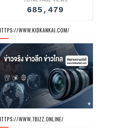
685,479
HTTPS://WWW.KIDKANKAI.COM/
HTTPS://WWW.7BIZZ.ONLINE/