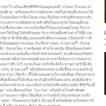
! WeTV พร้อมเสิร์ฟซีรีส์รักย้อนยุคแห่งปี “ล่าหยก (Pursuit of
เถียนซีเวย” เตรียมพบกับการพลิกบทบาทครั้งสำคัญที่แฟนๆจะได้
ไม่เคยเห็นจากเรื่องไหนมาก่อน ถือเป็นการจับคู่ที่ช่วยยกระดับ
กระแทกจากเคมีสุดทำลายล้างที่พร้อมจะตกหัวใจคนดูตั้งแต่
ัวรายชื่อนักแสดง กระแสโซเชียลก็ร้อนแรงจนฉุดไม่อยู่ กับการ
ห้เป็นคู่ในฝันที่รอคอย กับการจับคู่ที่ลงตัวอย่างไร้ที่ติ เเละ
ิยาย อีกทั้งยังมีฐานแฟนคลับที่หนาแน่นสุด ๆ ยิ่งตอกย้ำว่านี่
์รักย้อนยุคอย่างแน่นอน กับเรื่องราวของ “ฝานฉางอวี้” (รับบท
ว
จิง” (รับบทโดย จางหลิงเฮ่อ) ท่านโหวตกอับ ที่บังเอิญพบกันท่า
ยไปแล้วและมุ่งมั่นที่จะเป็นหัวหน้าครอบครัว ส่วนอีกคนปกปิดตัว
ต่างคนต่างมีเป้าหมายของตัวเอง พวกเขาจึงจัดฉากการแต่งงาน
ากแผนการที่วางไว้ กลายเป็นความรักที่แท้จริง ทว่าความรักนี้กลับ
กัน “ฝานฉางอวี้” หยิบมีดของคนขายเนื้อขึ้นมาและมุ่งหน้าสู่
 ส่วน “เซี่ยเจิง” ที่ได้ตำแหน่งท่านโหวกลับคืนมาก็ทรงอำนาจ
ี่สุดทั้งสองก็ได้กลับมาพบกันอีกครั้งในสนามรบ ต่อสู้เคียงข้าง
วั่นเกรงอำนาจ และกลับบ้านโดยไม่ลืมปณิธานเดิม ซีรีส์เรื่องนี้
jie” และเขียนบทโดย “Zou Yue” พร้อมด้วยโปรดักชันสุด
บราณและการสู้รบ ที่ดุเดือด มาร่วมลุ้นไปกับบทสรุปความรัก
ade)” เริ่มตอนแรกวันที่ 6 มีนาคมนี้ พร้อมติดตามรับชมพากย์
้ คลิกเลย https://bit.ly/PursuitofJade