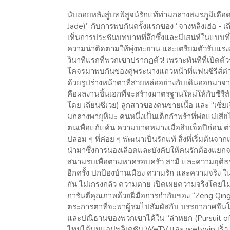
นับถอยหลังสู่บทพิสูจน์รักแท้ท่ามกลางสมรภูมิเดือด
Jade)” กับการพบกันครั้งแรกของ “จางหลิงเฮ่อ - 
เห็นการประชันบทบาทที่ลึกซึ้งและมีเสน่ห์ในแบบที่
ความน่าติดตามให้พุ่งทะยาน และเตรียมตัวรับแรง
วินาทีแรกที่พวกเขาปรากฏตัว! เพราะทันทีที่เปิดต
โคจรมาพบกันของคู่พระนางแถวหน้าที่แฟนซีรีส์ต่างยกใ
ด้วยรูปร่างหน้าตาที่สวยหล่ออย่างกับเดินออกมาจากน
คือผลงานชิ้นเอกที่จะสร้างมาตรฐานใหม่ให้กับซีรีส
โดย เถียนซีเวย) ลูกสาวของคนขายเนื้อ และ “เซี่ยเ
มกลางพายุหิมะ คนหนึ่งเป็นเด็กกำพร้าที่พ่อแม่เสี
ตนเพื่อแก้แค้น ความบาดหมางเมื่อสิบเจ็ดปีก่อน 
ปลอม ๆ ที่ค่อย ๆ พัฒนาเป็นรักแท้ สิ่งที่เริ่มต้นจ
นำมาซึ่งการนองเลือดและบังคับให้คนรักต้องแยกจาก
สนามรบเพื่อตามหาครอบครัว สามี และความยุติธรรม
อีกครั้ง ปกป้องบ้านเมือง ความรัก และความจริง ในท
กัน ไม่เกรงกลัว ความตาย เปิดเผยความจริงโดยไม่ห
การันตีคุณภาพด้วยฝีมือการกำกับของ “Zeng Qing
ตระการตาที่จะพาผู้ชมไปสัมผัสกับ บรรยากาศจีนโ
และปณิธานของพวกเขาได้ใน “ล่าหยก (Pursuit of J
ไทยได้บนแอปพลิเคชัน WeTV และ wetv.vip เร็ว ๆ นี