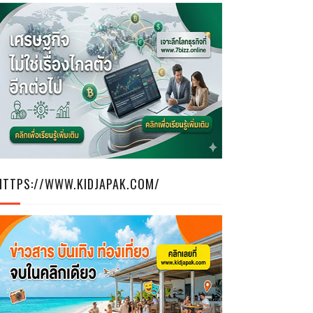
HTTPS://WWW.KIDJAPAK.COM/