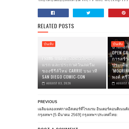
RELATED POSTS
บันเทิง
บันเทิง
บางกอก 
OPEN GRO
PRIME VIDEO เปิดตัวทีเซอร์
การสร้า
แรก และประกาศวันสตรีม
ประเดิ
ของซีรีส์ใหม่ CARRIE บนเวที
‘MOORIN
SAN DIEGO COMIC-CON
พงค์ ศรี
AUGUST 03, 2026
AUGUST 
PREVIOUS
เฉลิมฉลองเทศกาลอีสเตอร์ที่โรงแรม อินเตอร์คอนติเนนตั
กรุงเทพฯ [5 มีนาคม 2569] กรุงเทพฯ ประเทศไทย: