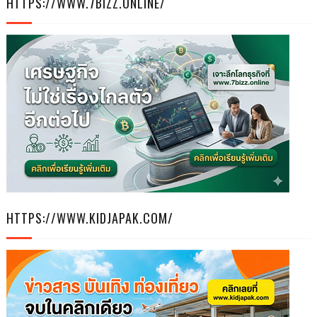
HTTPS://WWW.7BIZZ.ONLINE/
HTTPS://WWW.KIDJAPAK.COM/