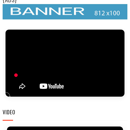
FAM
FES
VIDEO