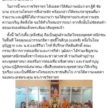
     ในการนี้ พระราชวัชราทร ได้เมตตาให้สัมภาษณ์แก่ ดร.ฐิติ ชัย
นาม ประธานโครงการสี่เสาหลัก พร้อมกล่าวให้พรแก่สาธุชนที่มา
ร่วมงาน และผู้ที่มิได้มาร่วมงานว่า ขอให้ทุกท่านประสบความสุข 
ความเจริญ คิดสิ่งใด ขอให้สำเร็จสมปรารถนา หากสิ่งนั้นไม่ขัดต่อคำ
สอนแห่งองค์สมเด็จพระสัมมาสัมพุทธเจ้า
     ทั้งนี้ วัดไก่เตี้ย (ตลิ่งชัน) ถือเป็นศูนย์รวมจิตใจของพุทธศาสนิกชน
ในพื้นที่ โดยคุณแม่วรรณรธิดา สุทธิ์โชติกุล (แม่หลี) หนึ่งในโยม
อุปัฏฐาก และ น.ส.แองจีรีน่า ไรส์ ที่ปรึกษากิตติมศักดิ์ คณะ
กรรมาธิการการท่องเที่ยวและการกีฬา วุฒิสภา ได้ร่วมเชิญชวน
พุทธศาสนิกชนทั้งชาวไทยและชาวต่างชาติ ร่วมกันทำนุบำรุง
พระพุทธศาสนา ส่งเสริมการท่องเที่ยวเชิงศาสนา และร่วมทำบุญ
บูรณะปฏิสังขรณ์เสนาสนะ เพื่อสืบทอดพระพุทธศาสนาให้เจริญ
รุ่งเรือง และเป็นที่พึ่งทางใจของประชาชนสืบไป ภายใต้ความเมตตา
ของพระเดชพระคุณ พระราชวัชราทร