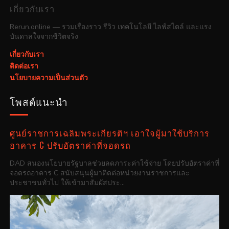
เกี่ยวกับเรา
Rerun.online — รวมเรื่องราว รีวิว เทคโนโลยี ไลฟ์สไตล์ และแรง
บันดาลใจจากชีวิตจริง
เกี่ยวกับเรา
ติดต่อเรา
นโยบายความเป็นส่วนตัว
โพสต์แนะนำ
ศูนย์ราชการเฉลิมพระเกียรติฯ เอาใจผู้มาใช้บริการ
อาคาร C ปรับอัตราค่าที่จอดรถ
DAD สนองนโยบายรัฐบาลช่วยลดภาระค่าใช้จ่าย โดยปรับอัตราค่าที่
จอดรถอาคาร C สนับสนุนผู้มาติดต่อหน่วยงานราชการและ
ประชาชนทั่วไป ให้เข้ามาสัมผัสประ...