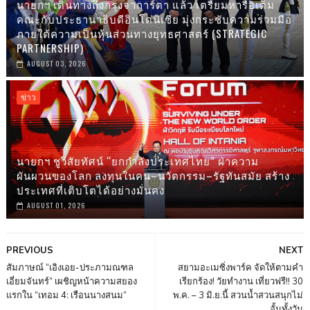
นายกฯ เดินทางถึงกรุงจาการ์ตา แล้ว เตรืยมหารือเต็ม
คณะกับประธานาธิบดีอินโดนิเซีย มุ่งกระชับความร่วมมือ
ภายใต้ความเป็นหุ้นส่วนทางยุทธศาสตร์ (STRATEGIC
PARTNERSHIP)
AUGUST 03, 2026
ข่าว
นายกฯ ชูวิสัยทัศน์ “ยกกำลังประเทศไทย” ฝ่าความ
ผันผวนของโลก ลงทุนในคน–นวัตกรรม–รัฐทันสมัย สร้าง
ประเทศที่เติบโตได้อย่างมั่นคง
AUGUST 01, 2026
PREVIOUS
NEXT
สัมภาษณ์ “เอิงเอย-ประภามณฑล
สยามอะเมซิ่งพาร์ค จัดให้ตามคำ
เอี่ยมจันทร์” เผชิญหน้าความสยอง
เรียกร้อง! วัยทำงาน เที่ยวฟรี!! 30
แรกใน “เทอม 4: เรือนนางสนม”
พ.ค. – 3 มิ.ย.นี้ สวนน้ำสวนสนุกไม่
อั้นทั้งวัน