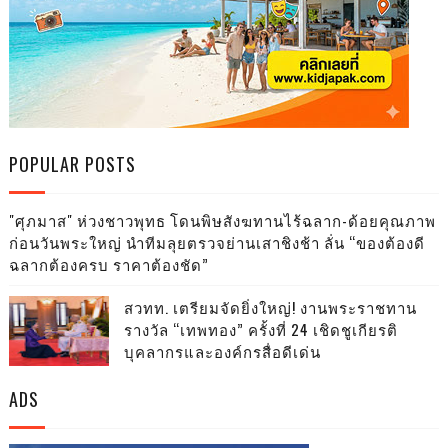
POPULAR POSTS
"ศุภมาส" ห่วงชาวพุทธ โดนพิษสังฆทานไร้ฉลาก-ด้อยคุณภาพ
ก่อนวันพระใหญ่ นำทีมลุยตรวจย่านเสาชิงช้า ลั่น “ของต้องดี
ฉลากต้องครบ ราคาต้องชัด”
สวทท. เตรียมจัดยิ่งใหญ่! งานพระราชทาน
รางวัล “เทพทอง” ครั้งที่ 24 เชิดชูเกียรติ
บุคลากรและองค์กรสื่อดีเด่น
ADS