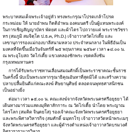
พระบาทสมเด็จพระเจ้าอยู่หัว ทรงพระกรุณาโปรดเกล้าโปรด
กระหม่อม ให้ นายอำพน กิตติอำพน องคมนตรี เป็นผู้แทนพระองค์ 
ในการเชิญสัญญาบัตร พัดยศ และผ้าไตร ไปถวายแด่ พระราชวัชรา
ทร (สมภูมิ สมจิตฺโต ป.ธ.๓, Ph.D.) เจ้าอาวาสวัดไก่เตี้ย และ
เลขานุการรองแม่กองบาลีสนามหลวง ประจำหนกลาง ในพิธีอันเป็น
มงคลที่จัดขึ้นเมื่อวันจันทร์ที่ ๒๕ พฤษภาคม ๒๕๖๙ เวลา ๑๔.๐๐ น. 
ณ พระอุโบสถ วัดไก่เตี้ย แขวงคลองชักพระ เขตตลิ่งชัน 
กรุงเทพมหานคร
     การได้รับพระราชทานเลื่อนสมณศักดิ์เป็นพระราชาคณะชั้นราช
ในครั้งนี้ นับเป็นพระมหากรุณาธิคุณอันหาที่สุดมิได้ และสร้างความ
ปลาบปลื้มยินดีแก่คณะสงฆ์ ศิษยานุศิษย์ ตลอดจนพุทธศาสนิกชน
เป็นอย่างยิ่ง
     ต่อมา เวลา ๑๕.๐๐ น. คณะสงฆ์จากจังหวัดพระนครศรีอยุธยา ได้
เดินทางมาร่วมแสดงมุทิตาสักการะ ณ วัดไก่เตี้ย นำโดย พระญาณ
ไตรโลก (สมคิด จินฺตยโส) รองเจ้าคณะจังหวัดพระนครศรีอยุธยา 
และพระพิศาลวิหารกิจ (สมศักดิ์ ฉนฺทกโร) เจ้าอาวาสวัดหน้าพระเมรุ 
จังหวัดพระนครศรีอยุธยา และผู้ดำรงตำแหน่งเจ้าอาวาสวัดบรมวงศ์
อิศรวรารามวรวิหาร