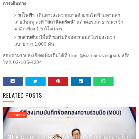
การเดินทาง:
รถไฟฟ้า:
เดินทางสะดวกสบายด้วยรถไฟฟ้ามหานคร
สายสีชมพู ลงที่
“สถานีนพรัตน์”
แล้วต่อรถสาธารณะเข้า
มาอีกเพียง 1.5 กิโลเมตร
รถส่วนตัว:
มีพื้นที่รองรับที่จอดรถยนต์ในร่มสะดวก
สบายกว่า 1,000 คัน
สอบถามรายละเอียดเพิ่มเติมได้ที่ Line: @siamamazingpark หรือ
โทร. 02-105-4294
RELATED POSTS
การตลาด
AITIA จัดงานใหญ่ ‘TESE 2026’ ดัน SMES ไทยลุยตลาดโลก