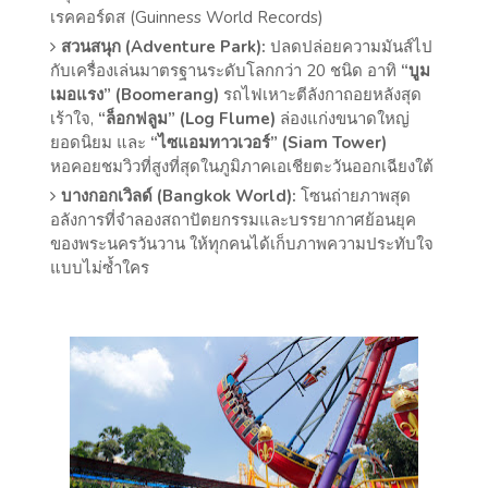
เรคคอร์ดส (Guinness World Records)
สวนสนุก (Adventure Park):
ปลดปล่อยความมันส์ไป
กับเครื่องเล่นมาตรฐานระดับโลกกว่า 20 ชนิด อาทิ
“บูม
เมอแรง” (Boomerang)
รถไฟเหาะตีลังกาถอยหลังสุด
เร้าใจ,
“ล็อกฟลูม” (Log Flume)
ล่องแก่งขนาดใหญ่
ยอดนิยม และ
“ไซแอมทาวเวอร์” (Siam Tower)
หอคอยชมวิวที่สูงที่สุดในภูมิภาคเอเชียตะวันออกเฉียงใต้
บางกอกเวิลด์ (Bangkok World):
โซนถ่ายภาพสุด
อลังการที่จำลองสถาปัตยกรรมและบรรยากาศย้อนยุค
ของพระนครวันวาน ให้ทุกคนได้เก็บภาพความประทับใจ
แบบไม่ซ้ำใคร