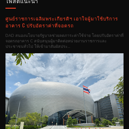
โพสต์แนะนำ
ศูนย์ราชการเฉลิมพระเกียรติฯ เอาใจผู้มาใช้บริการ
อาคาร C ปรับอัตราค่าที่จอดรถ
DAD สนองนโยบายรัฐบาลช่วยลดภาระค่าใช้จ่าย โดยปรับอัตราค่าที่
จอดรถอาคาร C สนับสนุนผู้มาติดต่อหน่วยงานราชการและ
ประชาชนทั่วไป ให้เข้ามาสัมผัสประ...