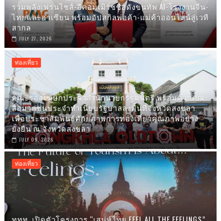
รวมพลังเฟรนไชส์-อีคอมเมิร์ซชื่อดังขนทัพ AI-โรงงานจีน-
ไทยและอาเซียน พร้อมอัปสกิลพ่อค้า-แม่ค้าออนไลน์สู่เวที
สากล
JULY 27, 2026
ท่องเที่ยว
คณะรองโฆษกประจำสำนักนายกรัฐมนตรี พร้อมด้วยคณะ
สื่อมวลชนประจำทำเนียบรัฐบาลลงพื้นที่จังหวัดสงขลา
เพื่อประชาสัมพันธ์ศักยภาพการท่องเที่ยวคุณภาพอย่าง
ยั่งยืน ณ จังหวัดสงขลา
JULY 09, 2026
ท่องเที่ยว
ททท. เปิดตัวโครงการ “เสน่ห์ไทย FEEL ALL THE FEELINGS”