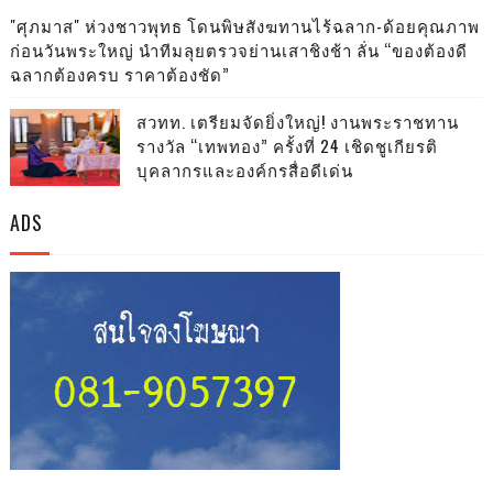
"ศุภมาส" ห่วงชาวพุทธ โดนพิษสังฆทานไร้ฉลาก-ด้อยคุณภาพ
ก่อนวันพระใหญ่ นำทีมลุยตรวจย่านเสาชิงช้า ลั่น “ของต้องดี
ฉลากต้องครบ ราคาต้องชัด”
สวทท. เตรียมจัดยิ่งใหญ่! งานพระราชทาน
รางวัล “เทพทอง” ครั้งที่ 24 เชิดชูเกียรติ
บุคลากรและองค์กรสื่อดีเด่น
ADS