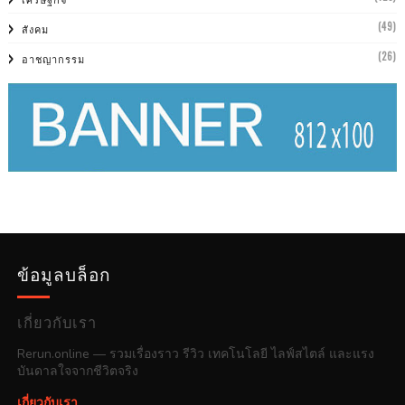
(49)
สังคม
(26)
อาชญากรรม
ข้อมูลบล็อก
เกี่ยวกับเรา
Rerun.online — รวมเรื่องราว รีวิว เทคโนโลยี ไลฟ์สไตล์ และแรง
บันดาลใจจากชีวิตจริง
เกี่ยวกับเรา