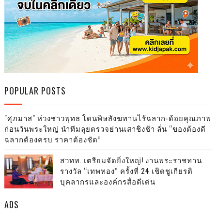
POPULAR POSTS
"ศุภมาส" ห่วงชาวพุทธ โดนพิษสังฆทานไร้ฉลาก-ด้อยคุณภาพ
ก่อนวันพระใหญ่ นำทีมลุยตรวจย่านเสาชิงช้า ลั่น “ของต้องดี
ฉลากต้องครบ ราคาต้องชัด”
สวทท. เตรียมจัดยิ่งใหญ่! งานพระราชทาน
รางวัล “เทพทอง” ครั้งที่ 24 เชิดชูเกียรติ
บุคลากรและองค์กรสื่อดีเด่น
ADS