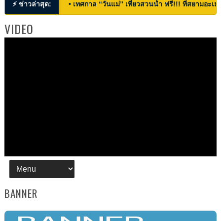
⚡ ข่าวล่าสุด:
• เทศกาล “วันแม่” เที่ยวสวนน้ำ ฟรี!!! ที่สยามอะเมซ
VIDEO
BANNER