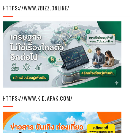
HTTPS://WWW.7BIZZ.ONLINE/
HTTPS://WWW.KIDJAPAK.COM/