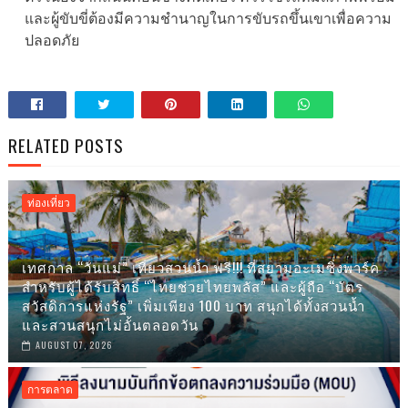
และผู้ขับขี่ต้องมีความชำนาญในการขับรถขึ้นเขาเพื่อความ
ปลอดภัย
RELATED POSTS
ท่องเที่ยว
เทศกาล “วันแม่” เที่ยวสวนน้ำ ฟรี!!! ที่สยามอะเมซิ่งพาร์ค
สำหรับผู้ได้รับสิทธิ์ “ไทยช่วยไทยพลัส” และผู้ถือ “บัตร
สวัสดิการแห่งรัฐ” เพิ่มเพียง 100 บาท สนุกได้ทั้งสวนน้ำ
และสวนสนุกไม่อั้นตลอดวัน
AUGUST 07, 2026
การตลาด