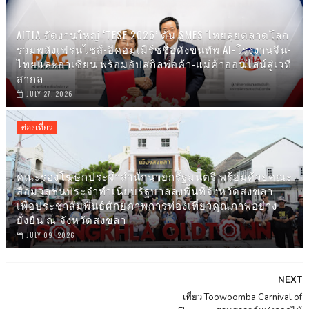
AITIA จัดงานใหญ่ ‘TESE 2026’ ดัน SMES ไทยลุยตลาดโลก
รวมพลังเฟรนไชส์-อีคอมเมิร์ซชื่อดังขนทัพ AI-โรงงานจีน-
ไทยและอาเซียน พร้อมอัปสกิลพ่อค้า-แม่ค้าออนไลน์สู่เวที
สากล
JULY 27, 2026
ท่องเที่ยว
คณะรองโฆษกประจำสำนักนายกรัฐมนตรี พร้อมด้วยคณะ
สื่อมวลชนประจำทำเนียบรัฐบาลลงพื้นที่จังหวัดสงขลา
เพื่อประชาสัมพันธ์ศักยภาพการท่องเที่ยวคุณภาพอย่าง
ยั่งยืน ณ จังหวัดสงขลา
JULY 09, 2026
NEXT
เที่ยว Toowoomba Carnival of