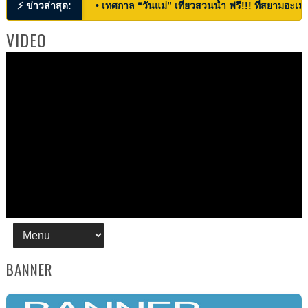
⚡ ข่าวล่าสุด:
• เทศกาล “วันแม่” เที่ยวสวนน้ำ ฟรี!!! ที่สยามอะเมซ
VIDEO
BANNER