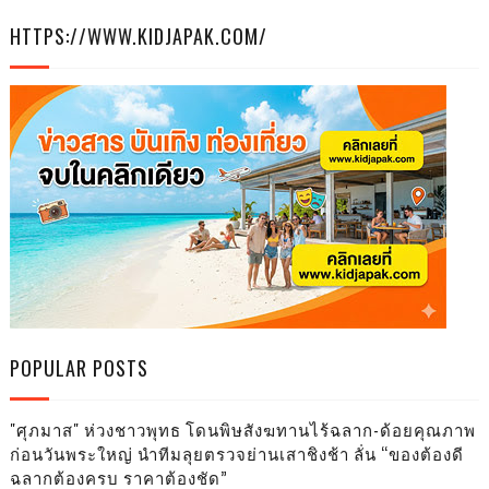
HTTPS://WWW.KIDJAPAK.COM/
POPULAR POSTS
"ศุภมาส" ห่วงชาวพุทธ โดนพิษสังฆทานไร้ฉลาก-ด้อยคุณภาพ
ก่อนวันพระใหญ่ นำทีมลุยตรวจย่านเสาชิงช้า ลั่น “ของต้องดี
ฉลากต้องครบ ราคาต้องชัด”