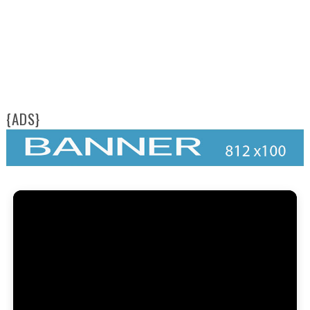
FAM
{ADS}