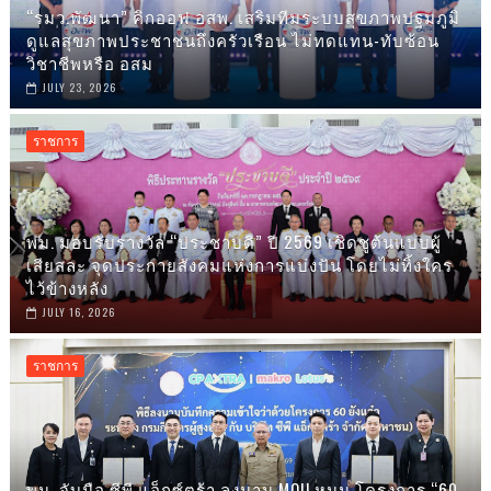
“รมว.พัฒนา” คิกออฟ อสพ. เสริมทีมระบบสุขภาพปฐมภูมิ
ดูแลสุขภาพประชาชนถึงครัวเรือน ไม่ทดแทน-ทับซ้อน
วิชาชีพหรือ อสม
JULY 23, 2026
ราชการ
พม. มอบรับรางวัล “ประชาบดี” ปี 2569 เชิดชูต้นแบบผู้
เสียสละ จุดประกายสังคมแห่งการแบ่งปัน โดยไม่ทิ้งใคร
ไว้ข้างหลัง
JULY 16, 2026
ราชการ
พม. จับมือ ซีพี แอ็กซ์ตร้า ลงนาม MOU หนุน โครงการ “60