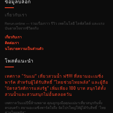
ข้อมูลบล็อก
เกี่ยวกับเรา
Rerun.online — รวมเรื่องราว รีวิว เทคโนโลยี ไลฟ์สไตล์ และแรง
บันดาลใจจากชีวิตจริง
เกี่ยวกับเรา
ติดต่อเรา
นโยบายความเป็นส่วนตัว
โพสต์แนะนำ
เทศกาล “วันแม่” เที่ยวสวนน้ำ ฟรี!!! ที่สยามอะเมซิ่ง
พาร์ค สำหรับผู้ได้รับสิทธิ์ “ไทยช่วยไทยพลัส” และผู้ถือ
“บัตรสวัสดิการแห่งรัฐ” เพิ่มเพียง 100 บาท สนุกได้ทั้ง
สวนน้ำและสวนสนุกไม่อั้นตลอดวัน
เทศกาลวันแม่ปีนี้ห้ามพลาด คุณลูกจูงมือคุณแม่มาเที่ยวสนุกกันทั้ง
ครอบครัว สยามอะเมซิ่งพาร์คใจถึง จัดโปรใหญ่ให้ผู้ได้รับสิทธิ์ “ไทย
ช่วยไทยพลัส”...